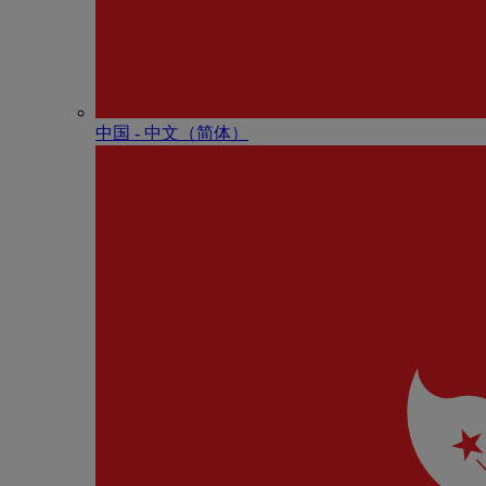
中国 - 中⽂（简体）