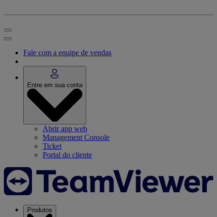
Fale com a equipe de vendas
Entre em sua conta
Abrir app web
Management Console
Ticket
Portal do cliente
Produtos