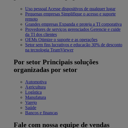
Uso pessoal
Acesse dispositivos de qualquer lugar
Pequenas empresas
Simplifique o acesso e suporte
remoto
Grandes empresas
Expanda e proteja a TI corporativa
Provedores de serviços gerenciados
Gerencie e cuide
da TI dos clientes
OEMs
Otimize o suporte e as operações
Setor sem fins lucrativos e educação
30% de desconto
na tecnologia TeamViewer
Por setor
Principais soluções
organizadas por setor
Automotiva
Agricultura
Logística
Manufatura
Varejo
Saúde
Bancos e finanças
Fale com nossa equipe de vendas