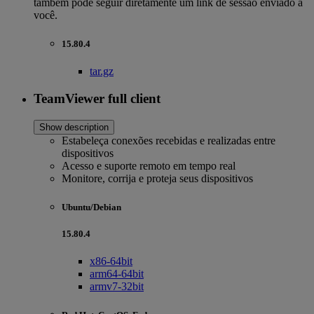
também pode seguir diretamente um link de sessão enviado a
você.
15.80.4
tar.gz
TeamViewer full client
Show description
Estabeleça conexões recebidas e realizadas entre
dispositivos
Acesso e suporte remoto em tempo real
Monitore, corrija e proteja seus dispositivos
Ubuntu/Debian
15.80.4
x86-64bit
arm64-64bit
armv7-32bit