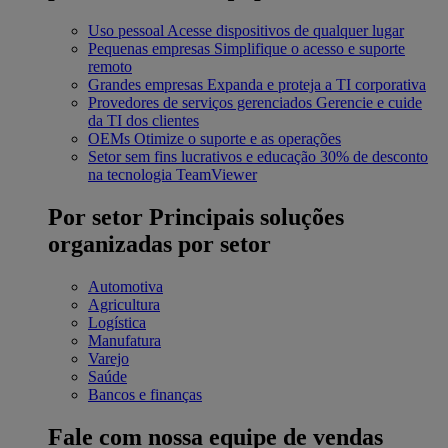
Uso pessoal
Acesse dispositivos de qualquer lugar
Pequenas empresas
Simplifique o acesso e suporte
remoto
Grandes empresas
Expanda e proteja a TI corporativa
Provedores de serviços gerenciados
Gerencie e cuide
da TI dos clientes
OEMs
Otimize o suporte e as operações
Setor sem fins lucrativos e educação
30% de desconto
na tecnologia TeamViewer
Por setor
Principais soluções
organizadas por setor
Automotiva
Agricultura
Logística
Manufatura
Varejo
Saúde
Bancos e finanças
Fale com nossa equipe de vendas