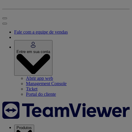
Fale com a equipe de vendas
Entre em sua conta
Abrir app web
Management Console
Ticket
Portal do cliente
Produtos