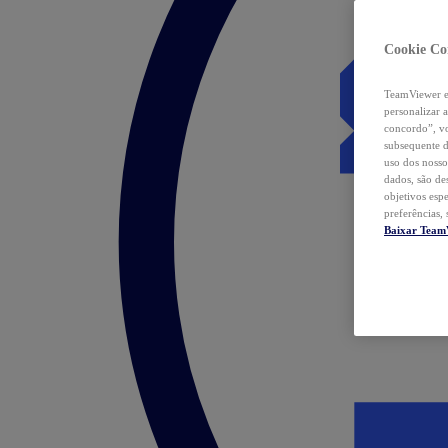
Cookie Co
TeamViewer e 
personalizar 
concordo”, vo
subsequente d
uso dos nosso
dados, são de
objetivos esp
preferências,
Baixar Team