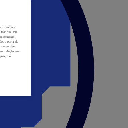
ositivo para
clicar em “Eu
ocessamento
os a partir do
samento dos
 em relação aos
 próprias