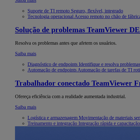
Saiba mais
Suporte de TI remoto
Seguro, flexível, integrado
Tecnologia operacional
Acesso remoto no chão de fábric
Solução de problemas
TeamViewer D
Resolva os problemas antes que afetem os usuários.
Saiba mais
Diagnóstico de endpoints
Identifique e resolva problema
Automação de endpoints
Automação de tarefas de TI roti
Trabalhador conectado
TeamViewer Fr
Ofereça eficiência com a realidade aumentada industrial.
Saiba mais
Logística e armazenagem
Movimentação de materiais se
Treinamento e integração
Integração rápida e capacitação