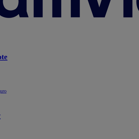
te
guro
r