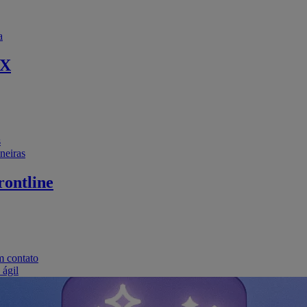
a
EX
s
neiras
ontline
m contato
 ágil