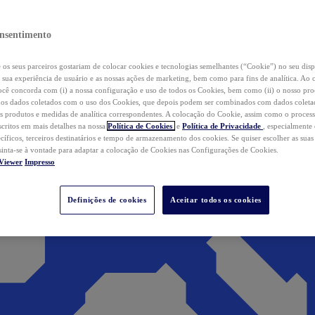
nsentimento
os seus parceiros gostariam de colocar cookies e tecnologias semelhantes (“Cookie”) no seu disp
a sua experiência de usuário e as nossas ações de marketing, bem como para fins de analítica. Ao 
cê concorda com (i) a nossa configuração e uso de todos os Cookies, bem como (ii) o nosso pr
os dados coletados com o uso dos Cookies, que depois podem ser combinados com dados coletad
s produtos e medidas de analítica correspondentes. A colocação do Cookie, assim como o proces
scritos em mais detalhes na nossa
Política de Cookies
e
Política de Privacidade
, especialmente
ecíficos, terceiros destinatários e tempo de armazenamento dos cookies. Se quiser escolher as suas
 sinta-se à vontade para adaptar a colocação de Cookies nas Configurações de Cookies.
Viewer
Impresso
Definições de cookies
Aceitar todos os cookies