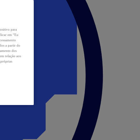
ositivo para
clicar em “Eu
ocessamento
os a partir do
samento dos
 em relação aos
 próprias