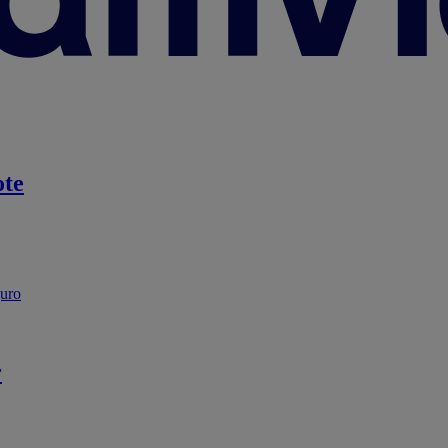
te
guro
r