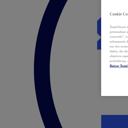
Cookie Co
TeamViewer e 
personalizar 
concordo”, vo
subsequente d
uso dos nosso
dados, são de
objetivos esp
preferências,
Baixar Team