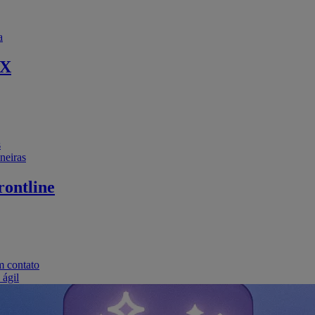
a
EX
s
neiras
ontline
m contato
 ágil