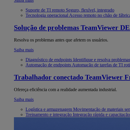
Saiba mais
Suporte de TI remoto
Seguro, flexível, integrado
Tecnologia operacional
Acesso remoto no chão de fábric
Solução de problemas
TeamViewer D
Resolva os problemas antes que afetem os usuários.
Saiba mais
Diagnóstico de endpoints
Identifique e resolva problema
Automação de endpoints
Automação de tarefas de TI roti
Trabalhador conectado
TeamViewer Fr
Ofereça eficiência com a realidade aumentada industrial.
Saiba mais
Logística e armazenagem
Movimentação de materiais se
Treinamento e integração
Integração rápida e capacitação