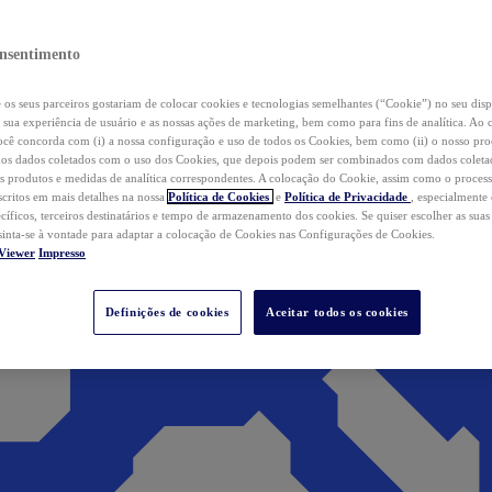
nsentimento
os seus parceiros gostariam de colocar cookies e tecnologias semelhantes (“Cookie”) no seu disp
a sua experiência de usuário e as nossas ações de marketing, bem como para fins de analítica. Ao 
cê concorda com (i) a nossa configuração e uso de todos os Cookies, bem como (ii) o nosso pr
os dados coletados com o uso dos Cookies, que depois podem ser combinados com dados coletad
s produtos e medidas de analítica correspondentes. A colocação do Cookie, assim como o proces
scritos em mais detalhes na nossa
Política de Cookies
e
Política de Privacidade
, especialmente
ecíficos, terceiros destinatários e tempo de armazenamento dos cookies. Se quiser escolher as suas
 sinta-se à vontade para adaptar a colocação de Cookies nas Configurações de Cookies.
Viewer
Impresso
Definições de cookies
Aceitar todos os cookies