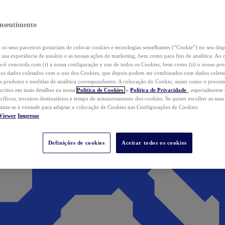
nsentimento
os seus parceiros gostariam de colocar cookies e tecnologias semelhantes (“Cookie”) no seu disp
a sua experiência de usuário e as nossas ações de marketing, bem como para fins de analítica. Ao 
cê concorda com (i) a nossa configuração e uso de todos os Cookies, bem como (ii) o nosso pr
os dados coletados com o uso dos Cookies, que depois podem ser combinados com dados coletad
s produtos e medidas de analítica correspondentes. A colocação do Cookie, assim como o proces
scritos em mais detalhes na nossa
Política de Cookies
e
Política de Privacidade
, especialmente
ecíficos, terceiros destinatários e tempo de armazenamento dos cookies. Se quiser escolher as suas
 sinta-se à vontade para adaptar a colocação de Cookies nas Configurações de Cookies.
Viewer
Impresso
Definições de cookies
Aceitar todos os cookies