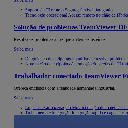
Saiba mais
Suporte de TI remoto
Seguro, flexível, integrado
Tecnologia operacional
Acesso remoto no chão de fábric
Solução de problemas
TeamViewer D
Resolva os problemas antes que afetem os usuários.
Saiba mais
Diagnóstico de endpoints
Identifique e resolva problema
Automação de endpoints
Automação de tarefas de TI roti
Trabalhador conectado
TeamViewer Fr
Ofereça eficiência com a realidade aumentada industrial.
Saiba mais
Logística e armazenagem
Movimentação de materiais se
Treinamento e integração
Integração rápida e capacitação