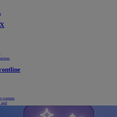
a
EX
s
neiras
ontline
m contato
 ágil