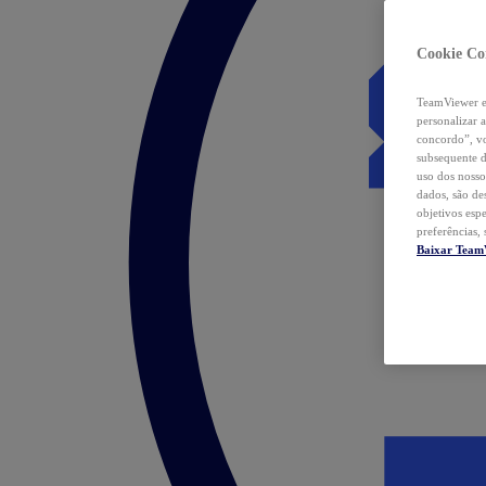
Cookie Co
TeamViewer e 
personalizar 
concordo”, vo
subsequente d
uso dos nosso
dados, são de
objetivos esp
preferências,
Baixar Team