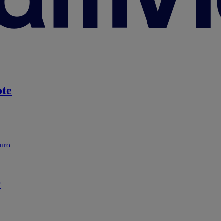
te
guro
r