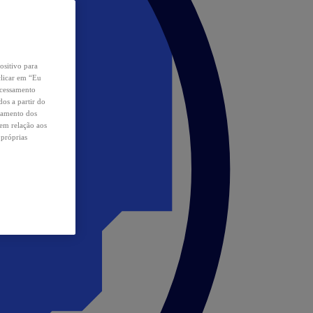
ositivo para
clicar em “Eu
ocessamento
os a partir do
samento dos
 em relação aos
 próprias