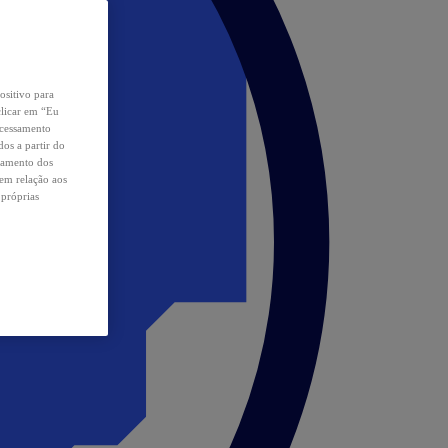
ositivo para
clicar em “Eu
ocessamento
os a partir do
samento dos
 em relação aos
 próprias