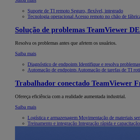
Saiba mais
Suporte de TI remoto
Seguro, flexível, integrado
Tecnologia operacional
Acesso remoto no chão de fábric
Solução de problemas
TeamViewer D
Resolva os problemas antes que afetem os usuários.
Saiba mais
Diagnóstico de endpoints
Identifique e resolva problema
Automação de endpoints
Automação de tarefas de TI roti
Trabalhador conectado
TeamViewer Fr
Ofereça eficiência com a realidade aumentada industrial.
Saiba mais
Logística e armazenagem
Movimentação de materiais se
Treinamento e integração
Integração rápida e capacitação