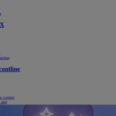
a
EX
s
neiras
ontline
m contato
 ágil