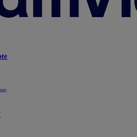
te
guro
r