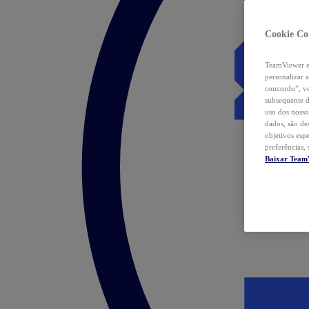
Cookie Co
TeamViewer e 
personalizar 
concordo”, vo
subsequente d
uso dos nosso
dados, são de
objetivos esp
preferências,
Baixar Team