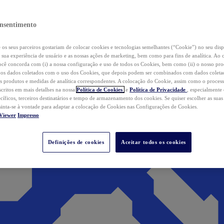
nsentimento
os seus parceiros gostariam de colocar cookies e tecnologias semelhantes (“Cookie”) no seu disp
a sua experiência de usuário e as nossas ações de marketing, bem como para fins de analítica. Ao 
cê concorda com (i) a nossa configuração e uso de todos os Cookies, bem como (ii) o nosso pr
os dados coletados com o uso dos Cookies, que depois podem ser combinados com dados coletad
s produtos e medidas de analítica correspondentes. A colocação do Cookie, assim como o proces
scritos em mais detalhes na nossa
Política de Cookies
e
Política de Privacidade
, especialmente
ecíficos, terceiros destinatários e tempo de armazenamento dos cookies. Se quiser escolher as suas
 sinta-se à vontade para adaptar a colocação de Cookies nas Configurações de Cookies.
Viewer
Impresso
Definições de cookies
Aceitar todos os cookies