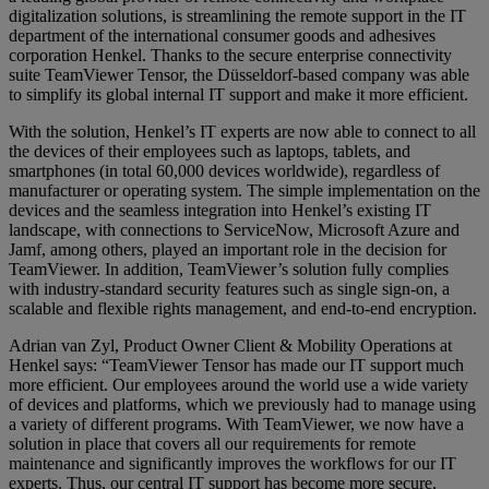
digitalization solutions, is streamlining the remote support in the IT
department of the international consumer goods and adhesives
corporation Henkel. Thanks to the secure enterprise connectivity
suite TeamViewer Tensor, the Düsseldorf-based company was able
to simplify its global internal IT support and make it more efficient.
With the solution, Henkel’s IT experts are now able to connect to all
the devices of their employees such as laptops, tablets, and
smartphones (in total 60,000 devices worldwide), regardless of
manufacturer or operating system. The simple implementation on the
devices and the seamless integration into Henkel’s existing IT
landscape, with connections to ServiceNow, Microsoft Azure and
Jamf, among others, played an important role in the decision for
TeamViewer. In addition, TeamViewer’s solution fully complies
with industry-standard security features such as single sign-on, a
scalable and flexible rights management, and end-to-end encryption.
Adrian van Zyl, Product Owner Client & Mobility Operations at
Henkel says: “TeamViewer Tensor has made our IT support much
more efficient. Our employees around the world use a wide variety
of devices and platforms, which we previously had to manage using
a variety of different programs. With TeamViewer, we now have a
solution in place that covers all our requirements for remote
maintenance and significantly improves the workflows for our IT
experts. Thus, our central IT support has become more secure,