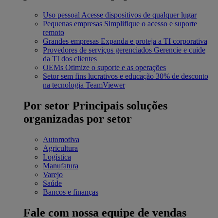
Uso pessoal
Acesse dispositivos de qualquer lugar
Pequenas empresas
Simplifique o acesso e suporte
remoto
Grandes empresas
Expanda e proteja a TI corporativa
Provedores de serviços gerenciados
Gerencie e cuide
da TI dos clientes
OEMs
Otimize o suporte e as operações
Setor sem fins lucrativos e educação
30% de desconto
na tecnologia TeamViewer
Por setor
Principais soluções
organizadas por setor
Automotiva
Agricultura
Logística
Manufatura
Varejo
Saúde
Bancos e finanças
Fale com nossa equipe de vendas