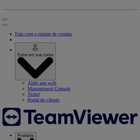
Fale com a equipe de vendas
Entre em sua conta
Abrir app web
Management Console
Ticket
Portal do cliente
Produtos