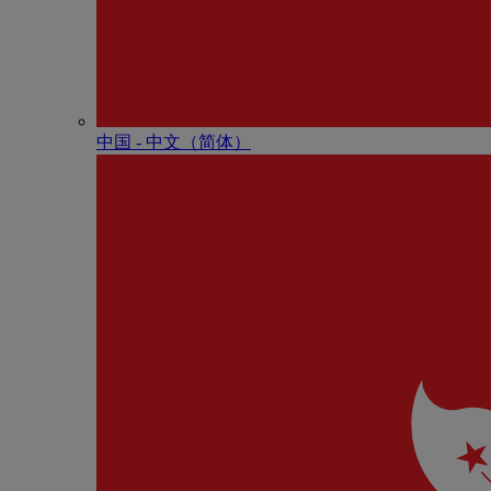
中国 - 中⽂（简体）