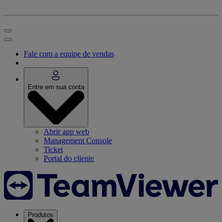
Fale com a equipe de vendas
Entre em sua conta
Abrir app web
Management Console
Ticket
Portal do cliente
Produtos