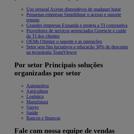
Uso pessoal
Acesse dispositivos de qualquer lugar
Pequenas empresas
Simplifique o acesso e suporte
remoto
Grandes empresas
Expanda e proteja a TI corporativa
Provedores de serviços gerenciados
Gerencie e cuide
da TI dos clientes
OEMs
Otimize o suporte e as operações
Setor sem fins lucrativos e educação
30% de desconto
na tecnologia TeamViewer
Por setor
Principais soluções
organizadas por setor
Automotiva
Agricultura
Logística
Manufatura
Varejo
Saúde
Bancos e finanças
Fale com nossa equipe de vendas