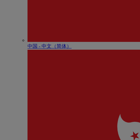
中国 - 中⽂（简体）