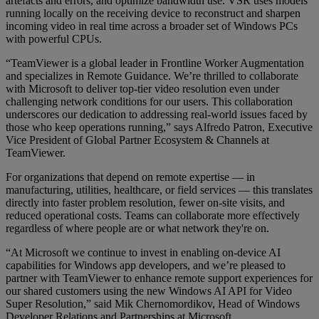
artefacts and errors, and optimize bandwidth use. VSR uses models
running locally on the receiving device to reconstruct and sharpen
incoming video in real time across a broader set of Windows PCs
with powerful CPUs.
“TeamViewer is a global leader in Frontline Worker Augmentation
and specializes in Remote Guidance. We’re thrilled to collaborate
with Microsoft to deliver top-tier video resolution even under
challenging network conditions for our users. This collaboration
underscores our dedication to addressing real-world issues faced by
those who keep operations running,” says Alfredo Patron, Executive
Vice President of Global Partner Ecosystem & Channels at
TeamViewer.
For organizations that depend on remote expertise — in
manufacturing, utilities, healthcare, or field services — this translates
directly into faster problem resolution, fewer on-site visits, and
reduced operational costs. Teams can collaborate more effectively
regardless of where people are or what network they're on.
“At Microsoft we continue to invest in enabling on-device AI
capabilities for Windows app developers, and we’re pleased to
partner with TeamViewer to enhance remote support experiences for
our shared customers using the new Windows AI API for Video
Super Resolution,” said Mik Chernomordikov, Head of Windows
Developer Relations and Partnerships at Microsoft.