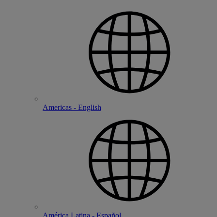
Americas - English
América Latina - Español