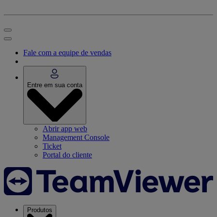
Fale com a equipe de vendas
Entre em sua conta
Abrir app web
Management Console
Ticket
Portal do cliente
Produtos