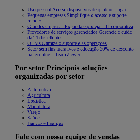
Uso pessoal
Acesse dispositivos de qualquer lugar
Pequenas empresas
Simplifique o acesso e suporte
remoto
Grandes empresas
Expanda e proteja a TI corporativa
Provedores de serviços gerenciados
Gerencie e cuide
da TI dos clientes
OEMs
Otimize o suporte e as operações
Setor sem fins lucrativos e educação
30% de desconto
na tecnologia TeamViewer
Por setor
Principais soluções
organizadas por setor
Automotiva
Agricultura
Logística
Manufatura
Varejo
Saúde
Bancos e finanças
Fale com nossa equipe de vendas