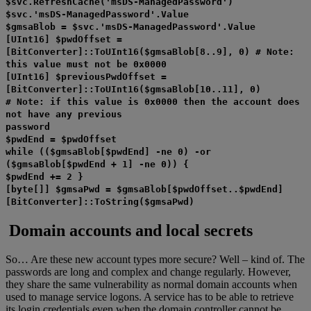
$svc.RefreshCache('msDS-ManagedPassword')
$svc.'msDS-ManagedPassword'.Value
$gmsaBlob = $svc.'msDS-ManagedPassword'.Value
[UInt16] $pwdOffset =
[BitConverter]::ToUInt16($gmsaBlob[8..9], 0) # Note:
this value must not be 0x0000
[UInt16] $previousPwdOffset =
[BitConverter]::ToUInt16($gmsaBlob[10..11], 0)
# Note: if this value is 0x0000 then the account does
not have any previous
password
$pwdEnd = $pwdOffset
while (($gmsaBlob[$pwdEnd] -ne 0) -or
($gmsaBlob[$pwdEnd + 1] -ne 0)) {
$pwdEnd += 2 }
[byte[]] $gmsaPwd = $gmsaBlob[$pwdOffset..$pwdEnd]
[BitConverter]::ToString($gmsaPwd)
Domain accounts and local secrets
So… Are these new account types more secure? Well – kind of. The
passwords are long and complex and change regularly. However,
they share the same vulnerability as normal domain accounts when
used to manage service logons. A service has to be able to retrieve
its login credentials even when the domain controller cannot be