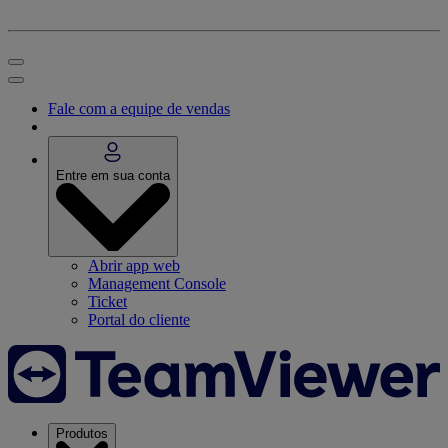
Fale com a equipe de vendas
Entre em sua conta
Abrir app web
Management Console
Ticket
Portal do cliente
Produtos