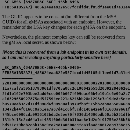
_SC_GMSA_{84A78B8C-56EE-465b-8496
FFB35A1B52A7}_485624eaa822e587fdcdfd45f85df1ee01d7a31e4
The GUID appears to be constant (but different from the MSA
GUID) for all gMSAs associated with an endpoint. However, the
remainder of the LSA key changes for each gMSA on the endpoint.
Nevertheless, the plaintext complex key can still be recovered from
the gMSA local secret, as shown below:
[Note: this is recovered from a lab endpoint in its own test domain,
so I am not revealing anything particularly sensitive here]
_SC_GMSA_{84A78B8C-56EE-465b-8496-
FFB35A1B52A7}_485624eaa822e587fdcdfd45f85df1ee01d7a31e4
————————————–
2201000000000000000000000000000001000000220100001000000
11a7caf7a39518793861df9705a88c2d190642b53d20392284062e1
2fd1e162e703bee3add0cce008b667f609eac66b4e19e1c6e99a2c7
a16329650927875ad5f7594ee221a8248bb28d1293c7e19de8c5ece
b9579eeb3c7d71df096d6f09980af3979fb8f515bb2ab8a6589a688
13472b44f8166c8ab1ea7a67d41c6bf5cdc148a42e6f81603a9661f
745bce6006cda0936102bda2e5ee76f7830d14806bdb50a5b251dfb
131b9f15c2cd64a1cf435f006d30fb31bac6e1d2d9f91756e288b56
bd541c49beb2a8b158c9ea2481a0600a4faa3faa848612ab4768e45