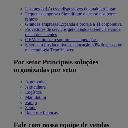
Uso pessoal
Acesse dispositivos de qualquer lugar
Pequenas empresas
Simplifique o acesso e suporte
remoto
Grandes empresas
Expanda e proteja a TI corporativa
Provedores de serviços gerenciados
Gerencie e cuide
da TI dos clientes
OEMs
Otimize o suporte e as operações
Setor sem fins lucrativos e educação
30% de desconto
na tecnologia TeamViewer
Por setor
Principais soluções
organizadas por setor
Automotiva
Agricultura
Logística
Manufatura
Varejo
Saúde
Bancos e finanças
Fale com nossa equipe de vendas