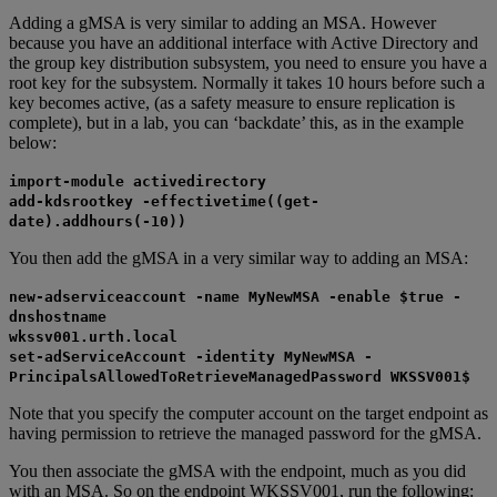
Adding a gMSA is very similar to adding an MSA. However
because you have an additional interface with Active Directory and
the group key distribution subsystem, you need to ensure you have a
root key for the subsystem. Normally it takes 10 hours before such a
key becomes active, (as a safety measure to ensure replication is
complete), but in a lab, you can ‘backdate’ this, as in the example
below:
import-module activedirectory
add-kdsrootkey -effectivetime((get-
date).addhours(-10))
You then add the gMSA in a very similar way to adding an MSA:
new-adserviceaccount -name MyNewMSA -enable $true -
dnshostname
wkssv001.urth.local
set-adServiceAccount -identity MyNewMSA -
PrincipalsAllowedToRetrieveManagedPassword WKSSV001$
Note that you specify the computer account on the target endpoint as
having permission to retrieve the managed password for the gMSA.
You then associate the gMSA with the endpoint, much as you did
with an MSA. So on the endpoint WKSSV001, run the following: