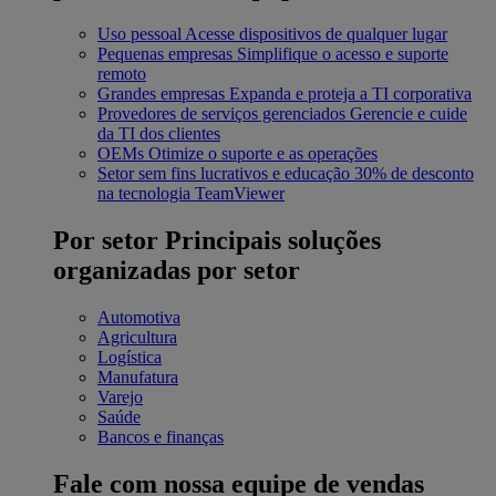
Uso pessoal
Acesse dispositivos de qualquer lugar
Pequenas empresas
Simplifique o acesso e suporte
remoto
Grandes empresas
Expanda e proteja a TI corporativa
Provedores de serviços gerenciados
Gerencie e cuide
da TI dos clientes
OEMs
Otimize o suporte e as operações
Setor sem fins lucrativos e educação
30% de desconto
na tecnologia TeamViewer
Por setor
Principais soluções
organizadas por setor
Automotiva
Agricultura
Logística
Manufatura
Varejo
Saúde
Bancos e finanças
Fale com nossa equipe de vendas