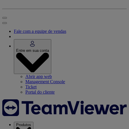
Fale com a equipe de vendas
Entre em sua conta
Abrir app web
Management Console
Ticket
Portal do cliente
Produtos