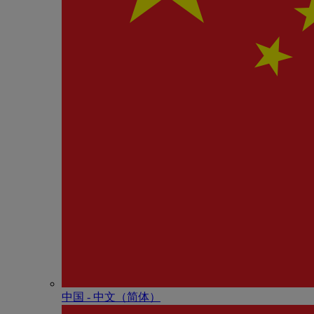
中国 - 中⽂（简体）