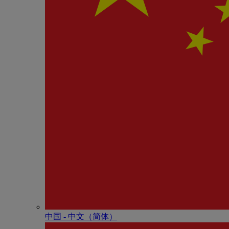
中国 - 中⽂（简体）