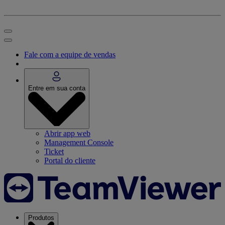
Fale com a equipe de vendas
Entre em sua conta
Abrir app web
Management Console
Ticket
Portal do cliente
Produtos