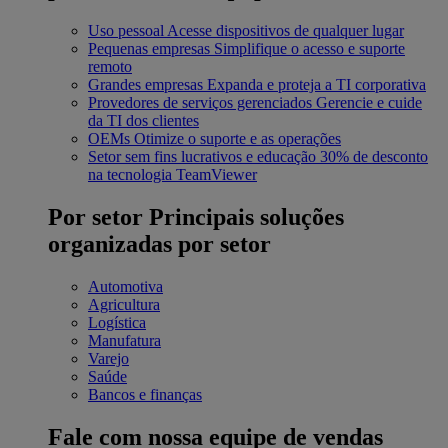
Uso pessoal
Acesse dispositivos de qualquer lugar
Pequenas empresas
Simplifique o acesso e suporte
remoto
Grandes empresas
Expanda e proteja a TI corporativa
Provedores de serviços gerenciados
Gerencie e cuide
da TI dos clientes
OEMs
Otimize o suporte e as operações
Setor sem fins lucrativos e educação
30% de desconto
na tecnologia TeamViewer
Por setor
Principais soluções
organizadas por setor
Automotiva
Agricultura
Logística
Manufatura
Varejo
Saúde
Bancos e finanças
Fale com nossa equipe de vendas