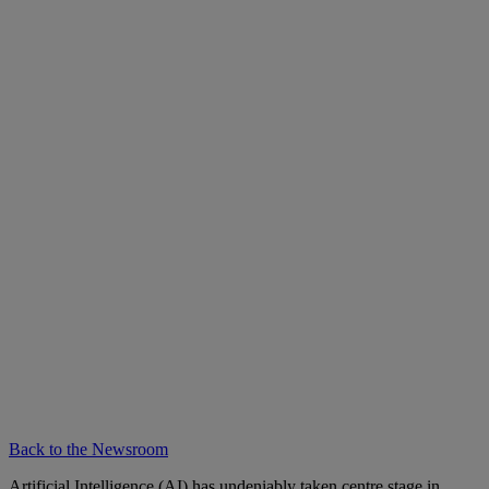
Back to the Newsroom
Artificial Intelligence (AI) has undeniably taken centre stage in