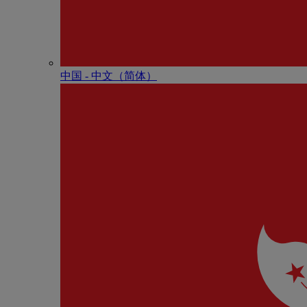
中国 - 中⽂（简体）