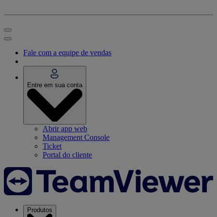
Fale com a equipe de vendas
Entre em sua conta
Abrir app web
Management Console
Ticket
Portal do cliente
Produtos