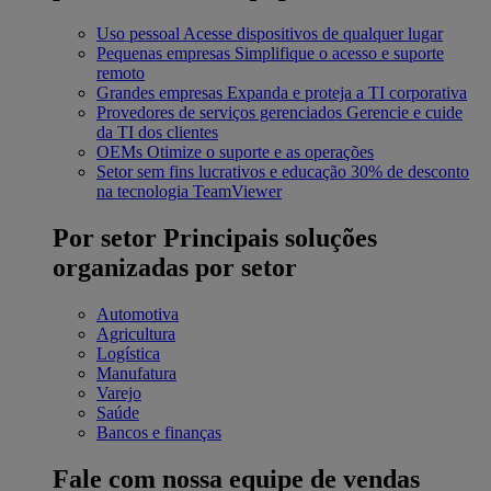
Uso pessoal
Acesse dispositivos de qualquer lugar
Pequenas empresas
Simplifique o acesso e suporte
remoto
Grandes empresas
Expanda e proteja a TI corporativa
Provedores de serviços gerenciados
Gerencie e cuide
da TI dos clientes
OEMs
Otimize o suporte e as operações
Setor sem fins lucrativos e educação
30% de desconto
na tecnologia TeamViewer
Por setor
Principais soluções
organizadas por setor
Automotiva
Agricultura
Logística
Manufatura
Varejo
Saúde
Bancos e finanças
Fale com nossa equipe de vendas