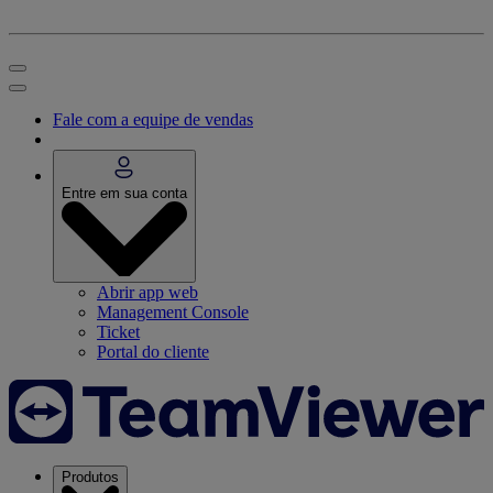
Fale com a equipe de vendas
Entre em sua conta
Abrir app web
Management Console
Ticket
Portal do cliente
Produtos