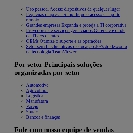
Uso pessoal
Acesse dispositivos de qualquer lugar
Pequenas empresas
Simplifique o acesso e suporte
remoto
Grandes empresas
Expanda e proteja a TI corporativa
Provedores de serviços gerenciados
Gerencie e cuide
da TI dos clientes
OEMs
Otimize o suporte e as operações
Setor sem fins lucrativos e educação
30% de desconto
na tecnologia TeamViewer
Por setor
Principais soluções
organizadas por setor
Automotiva
Agricultura
Logística
Manufatura
Varejo
Saúde
Bancos e finanças
Fale com nossa equipe de vendas