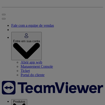
Fale com a equipe de vendas
Entre em sua conta
Abrir app web
Management Console
Ticket
Portal do cliente
Produtos