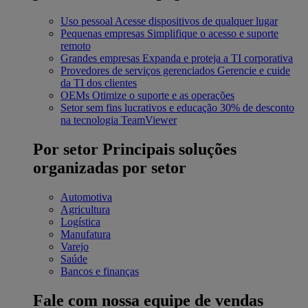
Uso pessoal
Acesse dispositivos de qualquer lugar
Pequenas empresas
Simplifique o acesso e suporte
remoto
Grandes empresas
Expanda e proteja a TI corporativa
Provedores de serviços gerenciados
Gerencie e cuide
da TI dos clientes
OEMs
Otimize o suporte e as operações
Setor sem fins lucrativos e educação
30% de desconto
na tecnologia TeamViewer
Por setor
Principais soluções
organizadas por setor
Automotiva
Agricultura
Logística
Manufatura
Varejo
Saúde
Bancos e finanças
Fale com nossa equipe de vendas