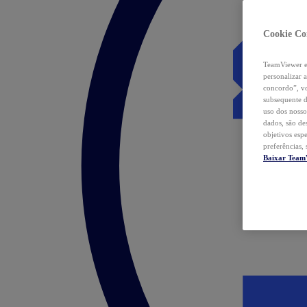
Cookie Co
TeamViewer e 
personalizar 
concordo”, vo
subsequente d
uso dos nosso
dados, são de
objetivos esp
preferências,
Baixar Team