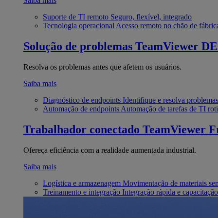
Saiba mais
Suporte de TI remoto
Seguro, flexível, integrado
Tecnologia operacional
Acesso remoto no chão de fábric
Solução de problemas
TeamViewer D
Resolva os problemas antes que afetem os usuários.
Saiba mais
Diagnóstico de endpoints
Identifique e resolva problema
Automação de endpoints
Automação de tarefas de TI roti
Trabalhador conectado
TeamViewer Fr
Ofereça eficiência com a realidade aumentada industrial.
Saiba mais
Logística e armazenagem
Movimentação de materiais se
Treinamento e integração
Integração rápida e capacitação