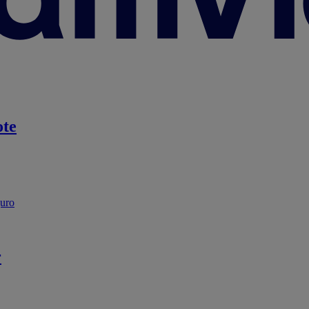
te
guro
r