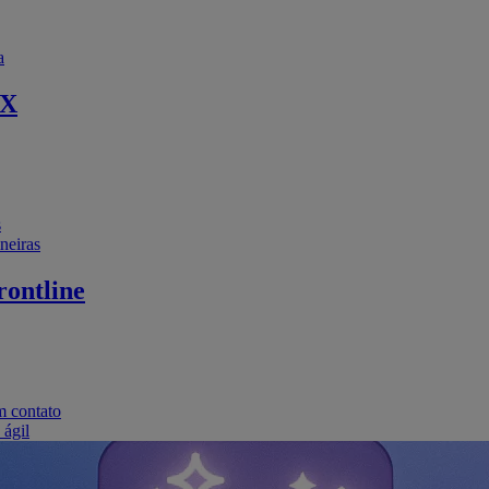
a
EX
s
neiras
ontline
m contato
 ágil