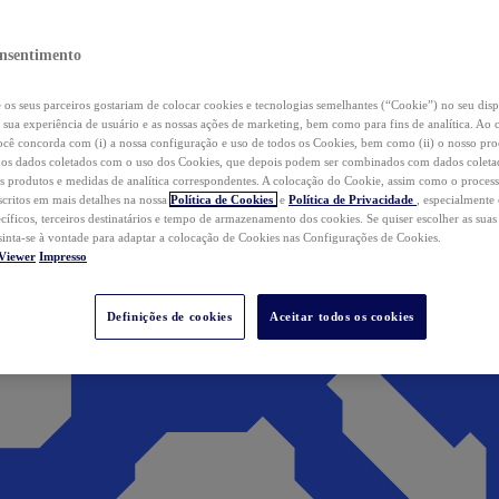
nsentimento
os seus parceiros gostariam de colocar cookies e tecnologias semelhantes (“Cookie”) no seu disp
a sua experiência de usuário e as nossas ações de marketing, bem como para fins de analítica. Ao 
cê concorda com (i) a nossa configuração e uso de todos os Cookies, bem como (ii) o nosso pr
os dados coletados com o uso dos Cookies, que depois podem ser combinados com dados coletad
s produtos e medidas de analítica correspondentes. A colocação do Cookie, assim como o proces
scritos em mais detalhes na nossa
Política de Cookies
e
Política de Privacidade
, especialmente
ecíficos, terceiros destinatários e tempo de armazenamento dos cookies. Se quiser escolher as suas
 sinta-se à vontade para adaptar a colocação de Cookies nas Configurações de Cookies.
Viewer
Impresso
Definições de cookies
Aceitar todos os cookies