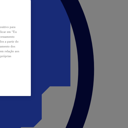
ositivo para
clicar em “Eu
ocessamento
os a partir do
samento dos
 em relação aos
 próprias