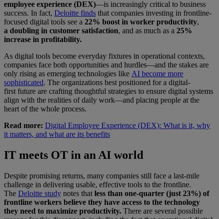
employee experience (DEX)
—is increasingly critical to business
success. In fact,
Deloitte finds
that companies investing in frontline-
focused digital tools see a
22% boost in worker productivity
,
a
doubling in customer satisfaction
, and as much as a
25%
increase in profitability.
As digital tools become everyday fixtures in operational contexts,
companies face both opportunities and hurdles—and the stakes are
only rising as emerging technologies like
AI become more
sophisticated
. The organizations best positioned for a digital-
first future are crafting thoughtful strategies to ensure digital systems
align with the realities of daily work—and placing people at the
heart of the whole process.
Read more:
Digital Employee Experience (DEX): What is it, why
it matters, and what are its benefits
IT meets OT in an AI world
Despite promising returns, many companies still face a last-mile
challenge in delivering usable, effective tools to the frontline.
The
Deloitte study
notes that
less than one-quarter (just 23%) of
frontline workers believe they have access to the technology
they need to maximize productivity.
There are several possible