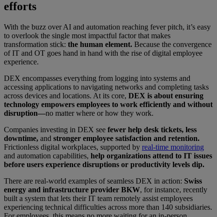
efforts
With the buzz over AI and automation reaching fever pitch, it’s easy
to overlook the single most impactful factor that makes
transformation stick:
the human element.
Because the convergence
of IT and OT goes hand in hand with the rise of digital employee
experience.
DEX encompasses everything from logging into systems and
accessing applications to navigating networks and completing tasks
across devices and locations. At its core,
DEX is about ensuring
technology empowers employees to work efficiently and without
disruption—
no matter where or how they work.
Companies investing in DEX see
fewer help desk tickets, less
downtime,
and
stronger employee satisfaction and retention.
Frictionless digital workplaces, supported by
real-time monitoring
and automation capabilities,
help organizations attend to IT issues
before users experience disruptions or productivity levels dip.
There are real-world examples of seamless DEX in action:
Swiss
energy and infrastructure provider BKW
, for instance, recently
built a system that lets their IT team remotely assist employees
experiencing technical difficulties across more than 140 subsidiaries.
For employees, this means no more waiting for an in-person