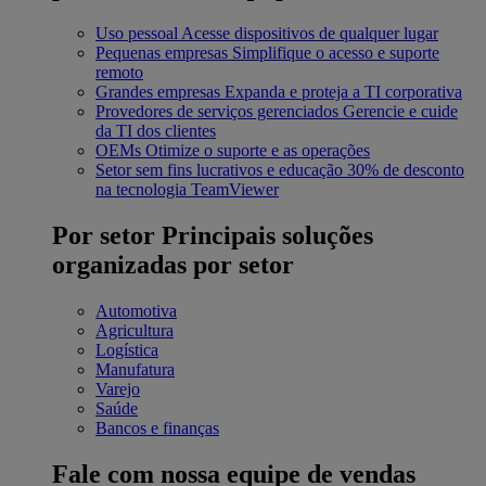
Uso pessoal
Acesse dispositivos de qualquer lugar
Pequenas empresas
Simplifique o acesso e suporte
remoto
Grandes empresas
Expanda e proteja a TI corporativa
Provedores de serviços gerenciados
Gerencie e cuide
da TI dos clientes
OEMs
Otimize o suporte e as operações
Setor sem fins lucrativos e educação
30% de desconto
na tecnologia TeamViewer
Por setor
Principais soluções
organizadas por setor
Automotiva
Agricultura
Logística
Manufatura
Varejo
Saúde
Bancos e finanças
Fale com nossa equipe de vendas