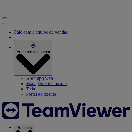
Fale com a equipe de vendas
Entre em sua conta
Abrir app web
Management Console
Ticket
Portal do cliente
Produtos