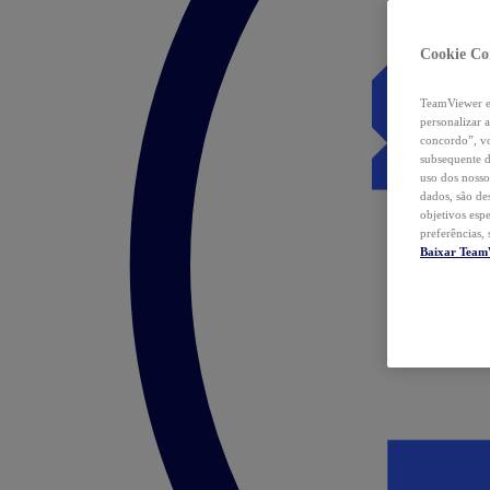
Cookie Co
TeamViewer e 
personalizar 
concordo”, vo
subsequente d
uso dos nosso
dados, são de
objetivos esp
preferências,
Baixar Team