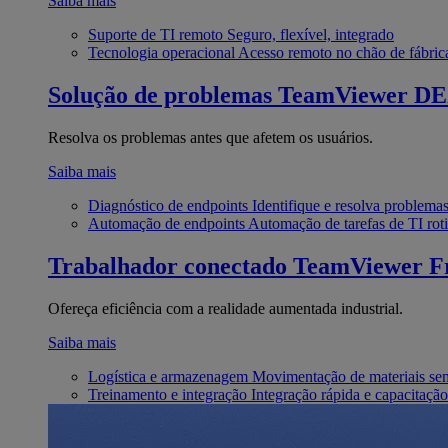
Saiba mais
Suporte de TI remoto
Seguro, flexível, integrado
Tecnologia operacional
Acesso remoto no chão de fábric
Solução de problemas
TeamViewer D
Resolva os problemas antes que afetem os usuários.
Saiba mais
Diagnóstico de endpoints
Identifique e resolva problema
Automação de endpoints
Automação de tarefas de TI roti
Trabalhador conectado
TeamViewer Fr
Ofereça eficiência com a realidade aumentada industrial.
Saiba mais
Logística e armazenagem
Movimentação de materiais se
Treinamento e integração
Integração rápida e capacitação