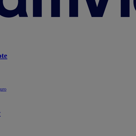
te
guro
r