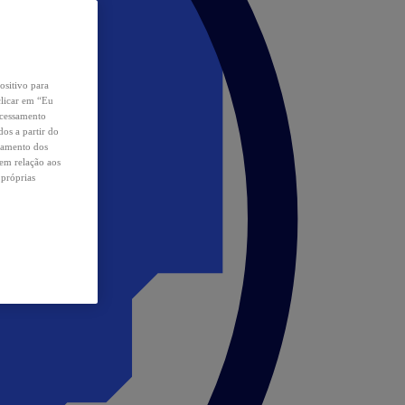
ositivo para
clicar em “Eu
ocessamento
os a partir do
samento dos
 em relação aos
 próprias