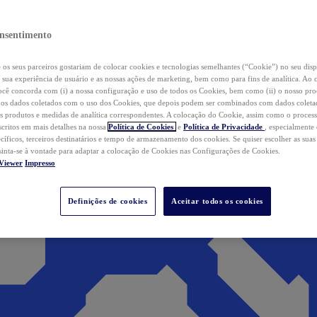
nsentimento
os seus parceiros gostariam de colocar cookies e tecnologias semelhantes (“Cookie”) no seu disp
a sua experiência de usuário e as nossas ações de marketing, bem como para fins de analítica. Ao 
cê concorda com (i) a nossa configuração e uso de todos os Cookies, bem como (ii) o nosso pr
os dados coletados com o uso dos Cookies, que depois podem ser combinados com dados coletad
s produtos e medidas de analítica correspondentes. A colocação do Cookie, assim como o proces
scritos em mais detalhes na nossa
Política de Cookies
e
Política de Privacidade
, especialmente
ecíficos, terceiros destinatários e tempo de armazenamento dos cookies. Se quiser escolher as suas
 sinta-se à vontade para adaptar a colocação de Cookies nas Configurações de Cookies.
Viewer
Impresso
Definições de cookies
Aceitar todos os cookies