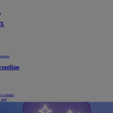
a
EX
s
neiras
ontline
m contato
 ágil