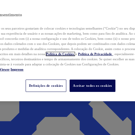
nsentimento
os seus parceiros gostariam de colocar cookies e tecnologias semelhantes (“Cookie”) no seu disp
a sua experiência de usuário e as nossas ações de marketing, bem como para fins de analítica. Ao 
cê concorda com (i) a nossa configuração e uso de todos os Cookies, bem como (ii) o nosso pr
os dados coletados com o uso dos Cookies, que depois podem ser combinados com dados coletad
s produtos e medidas de analítica correspondentes. A colocação do Cookie, assim como o proces
scritos em mais detalhes na nossa
Política de Cookies
e
Política de Privacidade
, especialmente
ecíficos, terceiros destinatários e tempo de armazenamento dos cookies. Se quiser escolher as suas
 sinta-se à vontade para adaptar a colocação de Cookies nas Configurações de Cookies.
Viewer
Impresso
Definições de cookies
Aceitar todos os cookies