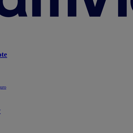
te
guro
r