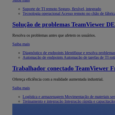
Saiba mais
Suporte de TI remoto
Seguro, flexível, integrado
Tecnologia operacional
Acesso remoto no chão de fábric
Solução de problemas
TeamViewer D
Resolva os problemas antes que afetem os usuários.
Saiba mais
Diagnóstico de endpoints
Identifique e resolva problema
Automação de endpoints
Automação de tarefas de TI roti
Trabalhador conectado
TeamViewer Fr
Ofereça eficiência com a realidade aumentada industrial.
Saiba mais
Logística e armazenagem
Movimentação de materiais se
Treinamento e integração
Integração rápida e capacitação