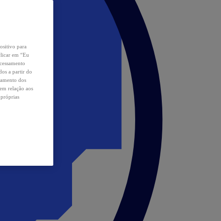
ositivo para
clicar em “Eu
ocessamento
os a partir do
samento dos
 em relação aos
 próprias