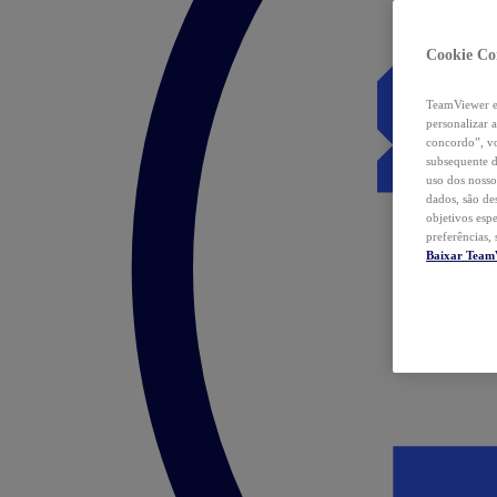
Cookie Co
TeamViewer e 
personalizar 
concordo”, vo
subsequente d
uso dos nosso
dados, são de
objetivos esp
preferências,
Baixar Team