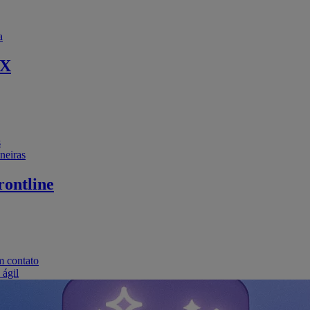
a
EX
s
neiras
ontline
m contato
 ágil