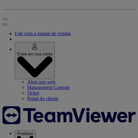
Fale com a equipe de vendas
Entre em sua conta
Abrir app web
Management Console
Ticket
Portal do cliente
Produtos