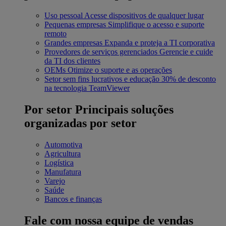
Uso pessoal
Acesse dispositivos de qualquer lugar
Pequenas empresas
Simplifique o acesso e suporte
remoto
Grandes empresas
Expanda e proteja a TI corporativa
Provedores de serviços gerenciados
Gerencie e cuide
da TI dos clientes
OEMs
Otimize o suporte e as operações
Setor sem fins lucrativos e educação
30% de desconto
na tecnologia TeamViewer
Por setor
Principais soluções
organizadas por setor
Automotiva
Agricultura
Logística
Manufatura
Varejo
Saúde
Bancos e finanças
Fale com nossa equipe de vendas