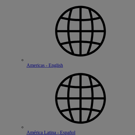
Americas - English
América Latina - Español