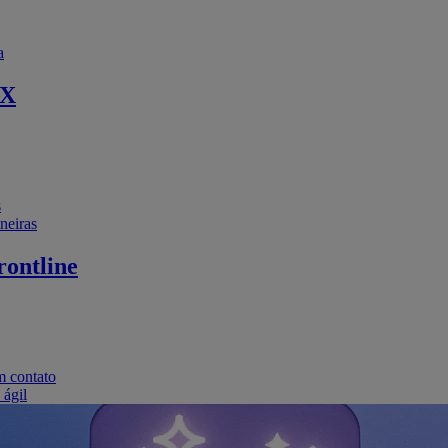
a
EX
s
neiras
ontline
m contato
 ágil