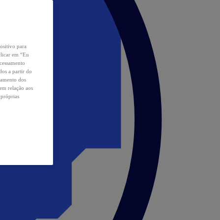
ositivo para
clicar em “Eu
ocessamento
os a partir do
samento dos
 em relação aos
 próprias