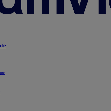
te
guro
r