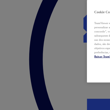
Cookie Co
TeamViewer e 
personalizar 
concordo”, vo
subsequente d
uso dos nosso
dados, são de
objetivos esp
preferências,
Baixar Team