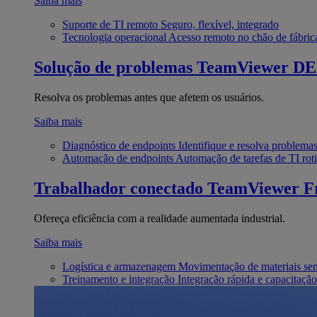
Saiba mais
Suporte de TI remoto
Seguro, flexível, integrado
Tecnologia operacional
Acesso remoto no chão de fábric
Solução de problemas
TeamViewer D
Resolva os problemas antes que afetem os usuários.
Saiba mais
Diagnóstico de endpoints
Identifique e resolva problema
Automação de endpoints
Automação de tarefas de TI roti
Trabalhador conectado
TeamViewer Fr
Ofereça eficiência com a realidade aumentada industrial.
Saiba mais
Logística e armazenagem
Movimentação de materiais se
Treinamento e integração
Integração rápida e capacitação