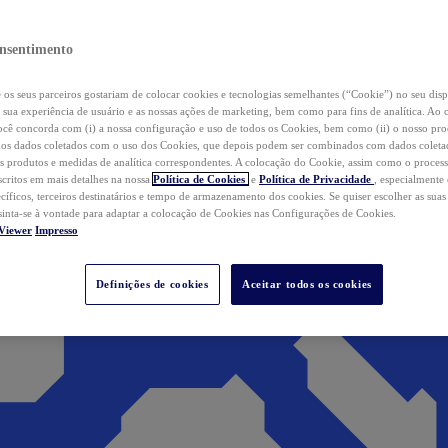
nsentimento
os seus parceiros gostariam de colocar cookies e tecnologias semelhantes (“Cookie”) no seu disp
a sua experiência de usuário e as nossas ações de marketing, bem como para fins de analítica. Ao 
cê concorda com (i) a nossa configuração e uso de todos os Cookies, bem como (ii) o nosso pr
os dados coletados com o uso dos Cookies, que depois podem ser combinados com dados coletad
s produtos e medidas de analítica correspondentes. A colocação do Cookie, assim como o proces
scritos em mais detalhes na nossa
Política de Cookies
e
Política de Privacidade
, especialmente
ecíficos, terceiros destinatários e tempo de armazenamento dos cookies. Se quiser escolher as suas
 sinta-se à vontade para adaptar a colocação de Cookies nas Configurações de Cookies.
Viewer
Impresso
Definições de cookies
Aceitar todos os cookies