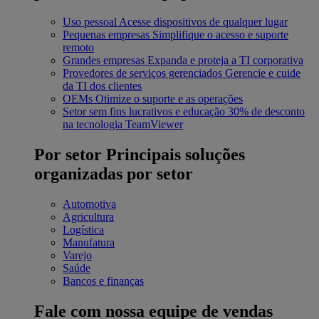
Uso pessoal
Acesse dispositivos de qualquer lugar
Pequenas empresas
Simplifique o acesso e suporte
remoto
Grandes empresas
Expanda e proteja a TI corporativa
Provedores de serviços gerenciados
Gerencie e cuide
da TI dos clientes
OEMs
Otimize o suporte e as operações
Setor sem fins lucrativos e educação
30% de desconto
na tecnologia TeamViewer
Por setor
Principais soluções
organizadas por setor
Automotiva
Agricultura
Logística
Manufatura
Varejo
Saúde
Bancos e finanças
Fale com nossa equipe de vendas