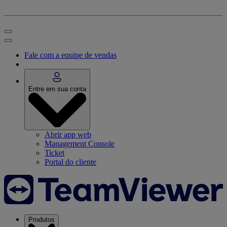
Fale com a equipe de vendas
Entre em sua conta
Abrir app web
Management Console
Ticket
Portal do cliente
Produtos