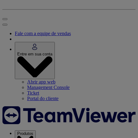
Fale com a equipe de vendas
Entre em sua conta
Abrir app web
Management Console
Ticket
Portal do cliente
Produtos