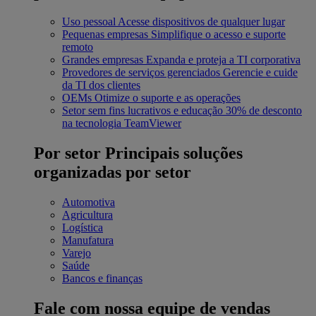
Uso pessoal
Acesse dispositivos de qualquer lugar
Pequenas empresas
Simplifique o acesso e suporte
remoto
Grandes empresas
Expanda e proteja a TI corporativa
Provedores de serviços gerenciados
Gerencie e cuide
da TI dos clientes
OEMs
Otimize o suporte e as operações
Setor sem fins lucrativos e educação
30% de desconto
na tecnologia TeamViewer
Por setor
Principais soluções
organizadas por setor
Automotiva
Agricultura
Logística
Manufatura
Varejo
Saúde
Bancos e finanças
Fale com nossa equipe de vendas