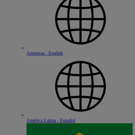
Americas - English
América Latina - Español