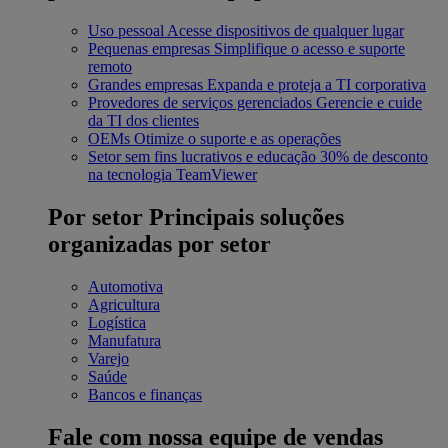
Uso pessoal
Acesse dispositivos de qualquer lugar
Pequenas empresas
Simplifique o acesso e suporte
remoto
Grandes empresas
Expanda e proteja a TI corporativa
Provedores de serviços gerenciados
Gerencie e cuide
da TI dos clientes
OEMs
Otimize o suporte e as operações
Setor sem fins lucrativos e educação
30% de desconto
na tecnologia TeamViewer
Por setor
Principais soluções
organizadas por setor
Automotiva
Agricultura
Logística
Manufatura
Varejo
Saúde
Bancos e finanças
Fale com nossa equipe de vendas