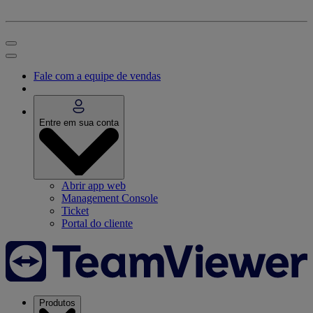
Fale com a equipe de vendas
Entre em sua conta
Abrir app web
Management Console
Ticket
Portal do cliente
Produtos