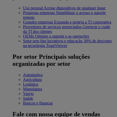
Uso pessoal
Acesse dispositivos de qualquer lugar
Pequenas empresas
Simplifique o acesso e suporte
remoto
Grandes empresas
Expanda e proteja a TI corporativa
Provedores de serviços gerenciados
Gerencie e cuide
da TI dos clientes
OEMs
Otimize o suporte e as operações
Setor sem fins lucrativos e educação
30% de desconto
na tecnologia TeamViewer
Por setor
Principais soluções
organizadas por setor
Automotiva
Agricultura
Logística
Manufatura
Varejo
Saúde
Bancos e finanças
Fale com nossa equipe de vendas