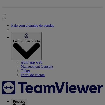
Fale com a equipe de vendas
Entre em sua conta
Abrir app web
Management Console
Ticket
Portal do cliente
Produtos