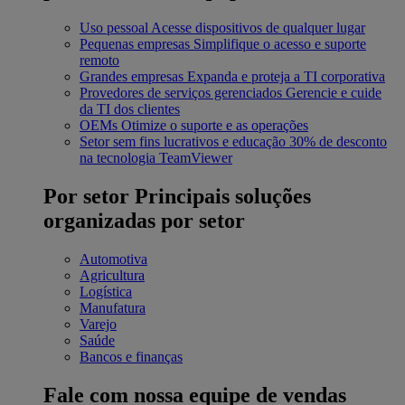
Uso pessoal
Acesse dispositivos de qualquer lugar
Pequenas empresas
Simplifique o acesso e suporte
remoto
Grandes empresas
Expanda e proteja a TI corporativa
Provedores de serviços gerenciados
Gerencie e cuide
da TI dos clientes
OEMs
Otimize o suporte e as operações
Setor sem fins lucrativos e educação
30% de desconto
na tecnologia TeamViewer
Por setor
Principais soluções
organizadas por setor
Automotiva
Agricultura
Logística
Manufatura
Varejo
Saúde
Bancos e finanças
Fale com nossa equipe de vendas