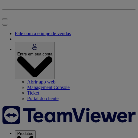
Fale com a equipe de vendas
Entre em sua conta
Abrir app web
Management Console
Ticket
Portal do cliente
Produtos