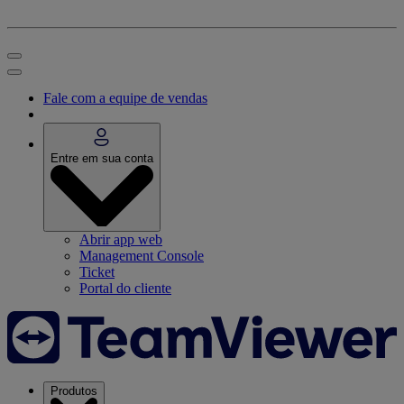
Fale com a equipe de vendas
Entre em sua conta
Abrir app web
Management Console
Ticket
Portal do cliente
Produtos