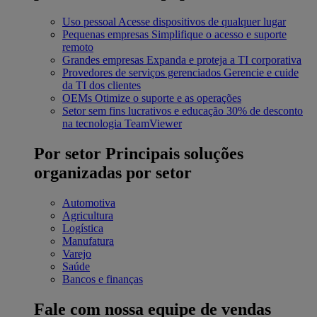
Uso pessoal
Acesse dispositivos de qualquer lugar
Pequenas empresas
Simplifique o acesso e suporte
remoto
Grandes empresas
Expanda e proteja a TI corporativa
Provedores de serviços gerenciados
Gerencie e cuide
da TI dos clientes
OEMs
Otimize o suporte e as operações
Setor sem fins lucrativos e educação
30% de desconto
na tecnologia TeamViewer
Por setor
Principais soluções
organizadas por setor
Automotiva
Agricultura
Logística
Manufatura
Varejo
Saúde
Bancos e finanças
Fale com nossa equipe de vendas