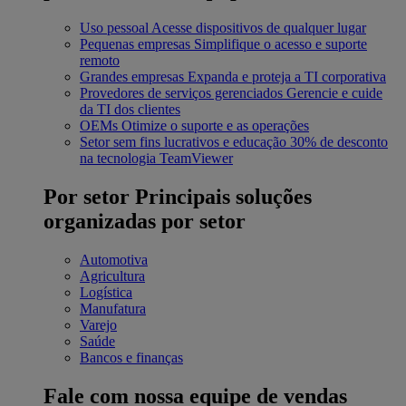
Uso pessoal
Acesse dispositivos de qualquer lugar
Pequenas empresas
Simplifique o acesso e suporte
remoto
Grandes empresas
Expanda e proteja a TI corporativa
Provedores de serviços gerenciados
Gerencie e cuide
da TI dos clientes
OEMs
Otimize o suporte e as operações
Setor sem fins lucrativos e educação
30% de desconto
na tecnologia TeamViewer
Por setor
Principais soluções
organizadas por setor
Automotiva
Agricultura
Logística
Manufatura
Varejo
Saúde
Bancos e finanças
Fale com nossa equipe de vendas