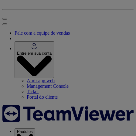
Fale com a equipe de vendas
Entre em sua conta
Abrir app web
Management Console
Ticket
Portal do cliente
Produtos