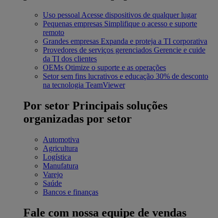
Uso pessoal
Acesse dispositivos de qualquer lugar
Pequenas empresas
Simplifique o acesso e suporte
remoto
Grandes empresas
Expanda e proteja a TI corporativa
Provedores de serviços gerenciados
Gerencie e cuide
da TI dos clientes
OEMs
Otimize o suporte e as operações
Setor sem fins lucrativos e educação
30% de desconto
na tecnologia TeamViewer
Por setor
Principais soluções
organizadas por setor
Automotiva
Agricultura
Logística
Manufatura
Varejo
Saúde
Bancos e finanças
Fale com nossa equipe de vendas