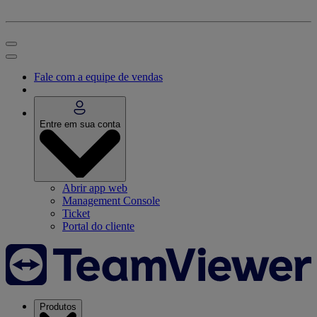
Fale com a equipe de vendas
Entre em sua conta
Abrir app web
Management Console
Ticket
Portal do cliente
Produtos