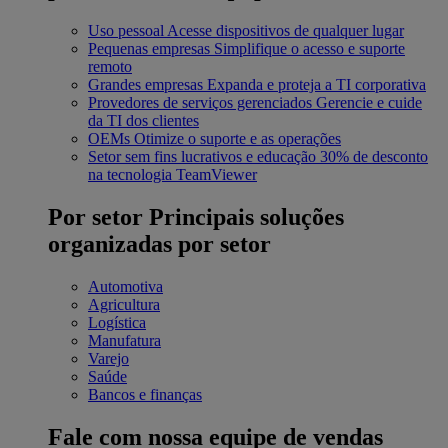
Uso pessoal
Acesse dispositivos de qualquer lugar
Pequenas empresas
Simplifique o acesso e suporte
remoto
Grandes empresas
Expanda e proteja a TI corporativa
Provedores de serviços gerenciados
Gerencie e cuide
da TI dos clientes
OEMs
Otimize o suporte e as operações
Setor sem fins lucrativos e educação
30% de desconto
na tecnologia TeamViewer
Por setor
Principais soluções
organizadas por setor
Automotiva
Agricultura
Logística
Manufatura
Varejo
Saúde
Bancos e finanças
Fale com nossa equipe de vendas