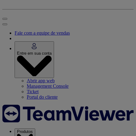
Fale com a equipe de vendas
Entre em sua conta
Abrir app web
Management Console
Ticket
Portal do cliente
Produtos