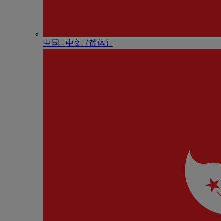
中国 - 中⽂（简体）