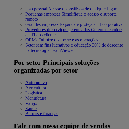
Uso pessoal
Acesse dispositivos de qualquer lugar
Pequenas empresas
Simplifique o acesso e suporte
remoto
Grandes empresas
Expanda e proteja a TI corporativa
Provedores de serviços gerenciados
Gerencie e cuide
da TI dos clientes
OEMs
Otimize o suporte e as operações
Setor sem fins lucrativos e educação
30% de desconto
na tecnologia TeamViewer
Por setor
Principais soluções
organizadas por setor
Automotiva
Agricultura
Logística
Manufatura
Varejo
Saúde
Bancos e finanças
Fale com nossa equipe de vendas