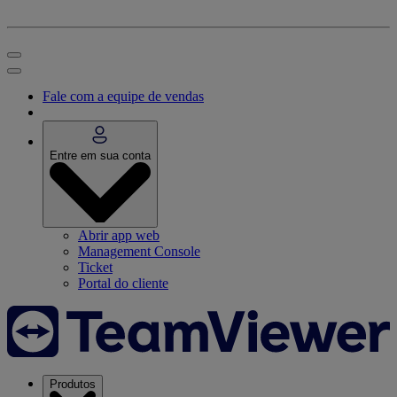
Fale com a equipe de vendas
Entre em sua conta
Abrir app web
Management Console
Ticket
Portal do cliente
Produtos