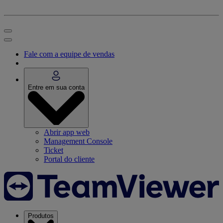
Fale com a equipe de vendas
Entre em sua conta
Abrir app web
Management Console
Ticket
Portal do cliente
Produtos