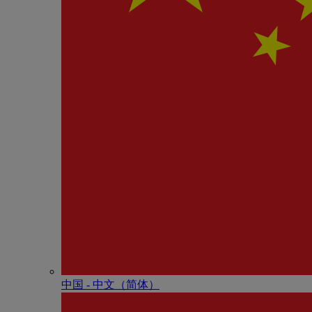
中国 - 中⽂（简体）