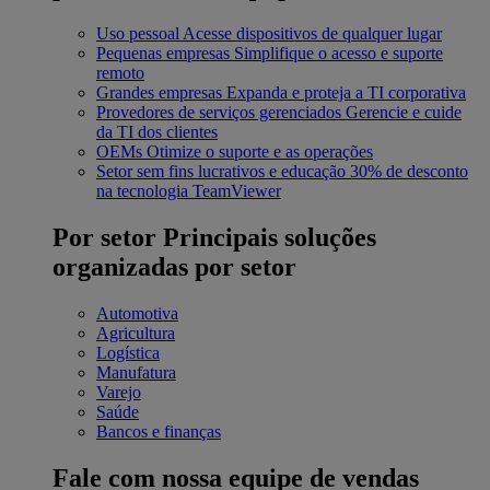
Uso pessoal
Acesse dispositivos de qualquer lugar
Pequenas empresas
Simplifique o acesso e suporte
remoto
Grandes empresas
Expanda e proteja a TI corporativa
Provedores de serviços gerenciados
Gerencie e cuide
da TI dos clientes
OEMs
Otimize o suporte e as operações
Setor sem fins lucrativos e educação
30% de desconto
na tecnologia TeamViewer
Por setor
Principais soluções
organizadas por setor
Automotiva
Agricultura
Logística
Manufatura
Varejo
Saúde
Bancos e finanças
Fale com nossa equipe de vendas