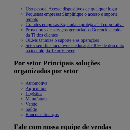
Uso pessoal
Acesse dispositivos de qualquer lugar
Pequenas empresas
Simplifique o acesso e suporte
remoto
Grandes empresas
Expanda e proteja a TI corporativa
Provedores de serviços gerenciados
Gerencie e cuide
da TI dos clientes
OEMs
Otimize o suporte e as operações
Setor sem fins lucrativos e educação
30% de desconto
na tecnologia TeamViewer
Por setor
Principais soluções
organizadas por setor
Automotiva
Agricultura
Logística
Manufatura
Varejo
Saúde
Bancos e finanças
Fale com nossa equipe de vendas