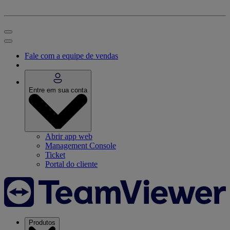
Fale com a equipe de vendas
Entre em sua conta
Abrir app web
Management Console
Ticket
Portal do cliente
Produtos