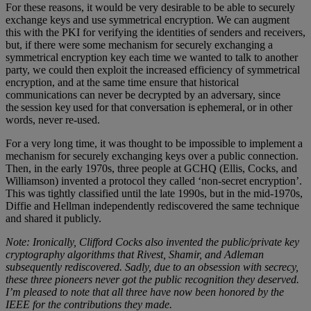
For these reasons, it would be very desirable to be able to securely
exchange keys and use symmetrical encryption. We can augment
this with the PKI for verifying the identities of senders and receivers,
but, if there were some mechanism for securely exchanging a
symmetrical encryption key each time we wanted to talk to another
party, we could then exploit the increased efficiency of symmetrical
encryption, and at the same time ensure that historical
communications can never be decrypted by an adversary, since
the session key used for that conversation is ephemeral, or in other
words, never re-used.
For a very long time, it was thought to be impossible to implement a
mechanism for securely exchanging keys over a public connection.
Then, in the early 1970s, three people at GCHQ (Ellis, Cocks, and
Williamson) invented a protocol they called ‘non-secret encryption’.
This was tightly classified until the late 1990s, but in the mid-1970s,
Diffie and Hellman independently rediscovered the same technique
and shared it publicly.
Note: Ironically, Clifford Cocks also invented the public/private key
cryptography algorithms that Rivest, Shamir, and Adleman
subsequently rediscovered. Sadly, due to an obsession with secrecy,
these three pioneers never got the public recognition they deserved.
I’m pleased to note that all three have now been honored by the
IEEE for the contributions they made.