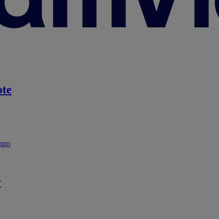
te
guro
r