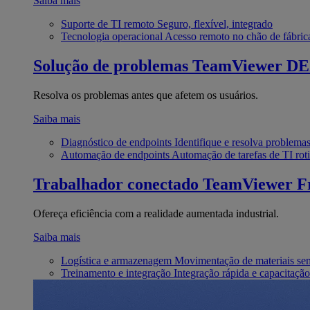
Saiba mais
Suporte de TI remoto
Seguro, flexível, integrado
Tecnologia operacional
Acesso remoto no chão de fábric
Solução de problemas
TeamViewer D
Resolva os problemas antes que afetem os usuários.
Saiba mais
Diagnóstico de endpoints
Identifique e resolva problema
Automação de endpoints
Automação de tarefas de TI roti
Trabalhador conectado
TeamViewer Fr
Ofereça eficiência com a realidade aumentada industrial.
Saiba mais
Logística e armazenagem
Movimentação de materiais se
Treinamento e integração
Integração rápida e capacitação