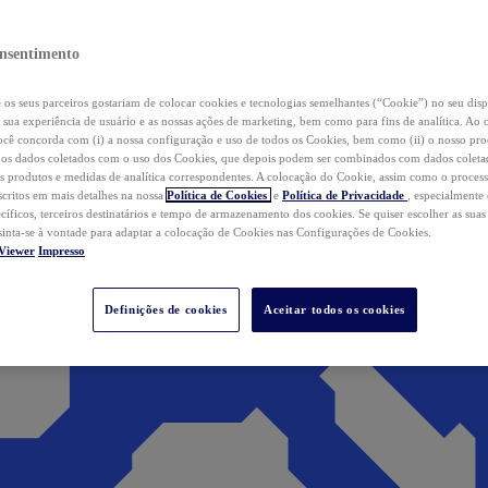
nsentimento
os seus parceiros gostariam de colocar cookies e tecnologias semelhantes (“Cookie”) no seu disp
a sua experiência de usuário e as nossas ações de marketing, bem como para fins de analítica. Ao 
cê concorda com (i) a nossa configuração e uso de todos os Cookies, bem como (ii) o nosso pr
os dados coletados com o uso dos Cookies, que depois podem ser combinados com dados coletad
s produtos e medidas de analítica correspondentes. A colocação do Cookie, assim como o proces
scritos em mais detalhes na nossa
Política de Cookies
e
Política de Privacidade
, especialmente
ecíficos, terceiros destinatários e tempo de armazenamento dos cookies. Se quiser escolher as suas
 sinta-se à vontade para adaptar a colocação de Cookies nas Configurações de Cookies.
Viewer
Impresso
Definições de cookies
Aceitar todos os cookies