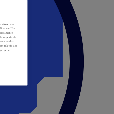
ositivo para
clicar em “Eu
ocessamento
os a partir do
samento dos
 em relação aos
 próprias