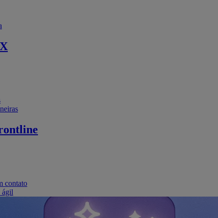
a
EX
s
neiras
ontline
m contato
 ágil