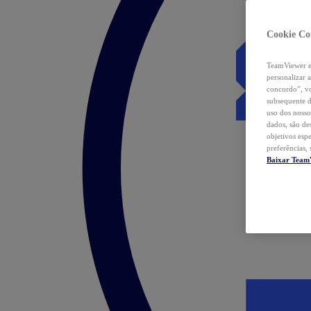
Cookie Co
TeamViewer e 
personalizar 
concordo”, vo
subsequente d
uso dos nosso
dados, são de
objetivos esp
preferências,
Baixar Team