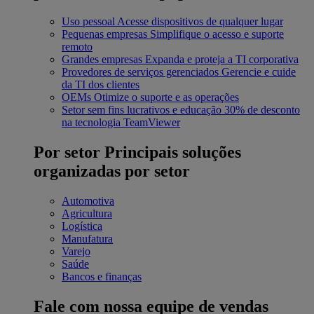
Uso pessoal
Acesse dispositivos de qualquer lugar
Pequenas empresas
Simplifique o acesso e suporte
remoto
Grandes empresas
Expanda e proteja a TI corporativa
Provedores de serviços gerenciados
Gerencie e cuide
da TI dos clientes
OEMs
Otimize o suporte e as operações
Setor sem fins lucrativos e educação
30% de desconto
na tecnologia TeamViewer
Por setor
Principais soluções
organizadas por setor
Automotiva
Agricultura
Logística
Manufatura
Varejo
Saúde
Bancos e finanças
Fale com nossa equipe de vendas