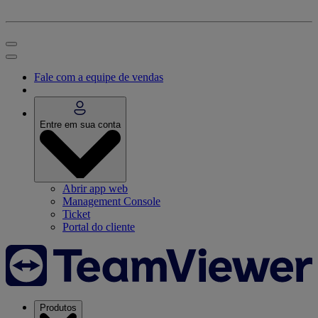
Fale com a equipe de vendas
Entre em sua conta
Abrir app web
Management Console
Ticket
Portal do cliente
Produtos