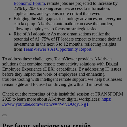
Economic Forum
, remote jobs are projected to increase by
25% by 2030, making seamless access to information,
applications, and systems more critical than ever.
Bridging the skill gap: as technology advances, not everyone
can keep up. AI-driven automation can ease the burden,
allowing employees to focus on strategic tasks.
Rise of AI adoption: As more organizations realize the
potential of AI, 75% of IT leaders expect to increase their AI
investments in the next 6 to 12 months, reflecting insights
from
TeamViewer’s AI Opportunity Report.
To address these challenges, TeamViewer provides AI-driven
solutions that combine remote connectivity solutions with Digital
Employee Experience (DEX) capabilities. By addressing IT issues
before they impact the work of employees and enhancing
troubleshooting with intelligent remote support, we help businesses
remain agile and focused on driving growth and innovation.
Check out the recording of this insightful session at TRANSFORM
2025 to learn more about AI-driven digital workplaces:
https:
//www.youtube.com/watch?v=4W-vDUqyJNgT
Por favor, selecione sua região