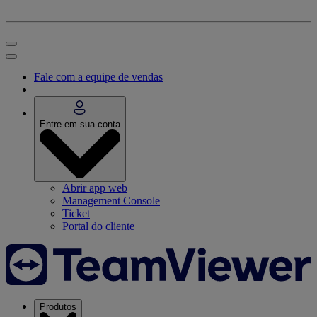
Fale com a equipe de vendas
Entre em sua conta
Abrir app web
Management Console
Ticket
Portal do cliente
Produtos