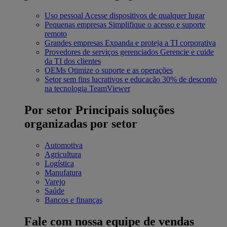
Uso pessoal
Acesse dispositivos de qualquer lugar
Pequenas empresas
Simplifique o acesso e suporte
remoto
Grandes empresas
Expanda e proteja a TI corporativa
Provedores de serviços gerenciados
Gerencie e cuide
da TI dos clientes
OEMs
Otimize o suporte e as operações
Setor sem fins lucrativos e educação
30% de desconto
na tecnologia TeamViewer
Por setor
Principais soluções
organizadas por setor
Automotiva
Agricultura
Logística
Manufatura
Varejo
Saúde
Bancos e finanças
Fale com nossa equipe de vendas