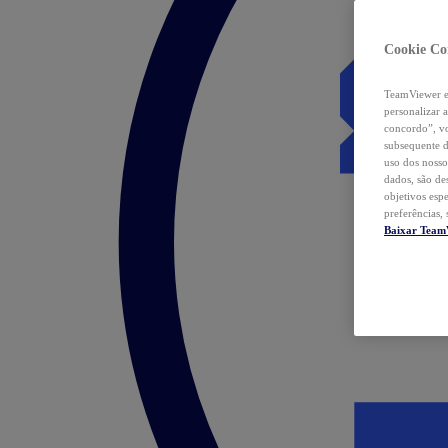
Cookie Co
TeamViewer e 
personalizar 
concordo”, vo
subsequente d
uso dos nosso
dados, são de
objetivos esp
preferências,
Baixar Team