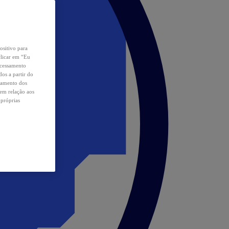
ositivo para
clicar em “Eu
ocessamento
os a partir do
samento dos
 em relação aos
 próprias