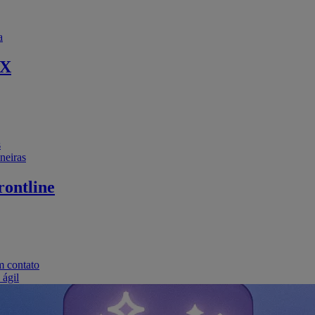
a
EX
s
neiras
ontline
m contato
 ágil