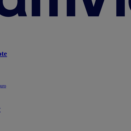
te
guro
r