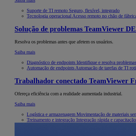
Saiba mais
Suporte de TI remoto
Seguro, flexível, integrado
Tecnologia operacional
Acesso remoto no chão de fábric
Solução de problemas
TeamViewer D
Resolva os problemas antes que afetem os usuários.
Saiba mais
Diagnóstico de endpoints
Identifique e resolva problema
Automação de endpoints
Automação de tarefas de TI roti
Trabalhador conectado
TeamViewer Fr
Ofereça eficiência com a realidade aumentada industrial.
Saiba mais
Logística e armazenagem
Movimentação de materiais se
Treinamento e integração
Integração rápida e capacitação