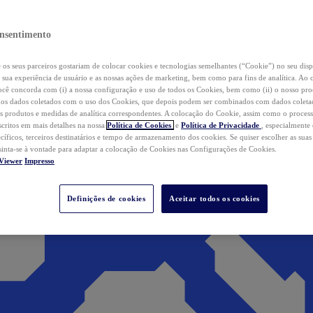
nsentimento
os seus parceiros gostariam de colocar cookies e tecnologias semelhantes (“Cookie”) no seu disp
a sua experiência de usuário e as nossas ações de marketing, bem como para fins de analítica. Ao 
cê concorda com (i) a nossa configuração e uso de todos os Cookies, bem como (ii) o nosso pr
os dados coletados com o uso dos Cookies, que depois podem ser combinados com dados coletad
s produtos e medidas de analítica correspondentes. A colocação do Cookie, assim como o proces
scritos em mais detalhes na nossa
Política de Cookies
e
Política de Privacidade
, especialmente
ecíficos, terceiros destinatários e tempo de armazenamento dos cookies. Se quiser escolher as suas
 sinta-se à vontade para adaptar a colocação de Cookies nas Configurações de Cookies.
Viewer
Impresso
Definições de cookies
Aceitar todos os cookies