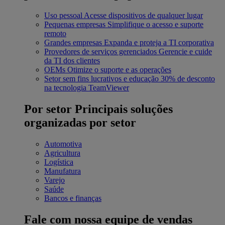
Uso pessoal
Acesse dispositivos de qualquer lugar
Pequenas empresas
Simplifique o acesso e suporte
remoto
Grandes empresas
Expanda e proteja a TI corporativa
Provedores de serviços gerenciados
Gerencie e cuide
da TI dos clientes
OEMs
Otimize o suporte e as operações
Setor sem fins lucrativos e educação
30% de desconto
na tecnologia TeamViewer
Por setor
Principais soluções
organizadas por setor
Automotiva
Agricultura
Logística
Manufatura
Varejo
Saúde
Bancos e finanças
Fale com nossa equipe de vendas