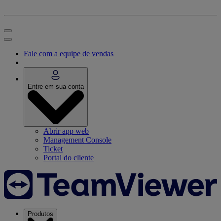
Fale com a equipe de vendas
Entre em sua conta
Abrir app web
Management Console
Ticket
Portal do cliente
Produtos