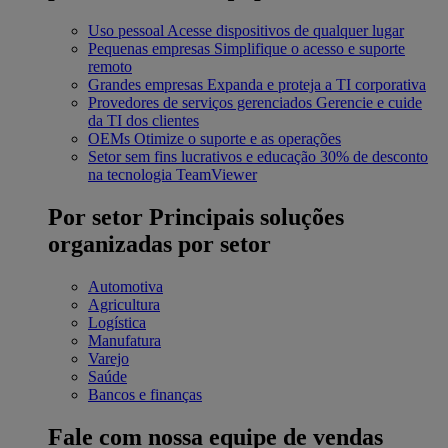
Uso pessoal
Acesse dispositivos de qualquer lugar
Pequenas empresas
Simplifique o acesso e suporte
remoto
Grandes empresas
Expanda e proteja a TI corporativa
Provedores de serviços gerenciados
Gerencie e cuide
da TI dos clientes
OEMs
Otimize o suporte e as operações
Setor sem fins lucrativos e educação
30% de desconto
na tecnologia TeamViewer
Por setor
Principais soluções
organizadas por setor
Automotiva
Agricultura
Logística
Manufatura
Varejo
Saúde
Bancos e finanças
Fale com nossa equipe de vendas