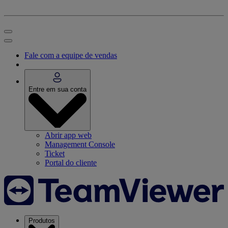
Fale com a equipe de vendas
Entre em sua conta
Abrir app web
Management Console
Ticket
Portal do cliente
Produtos