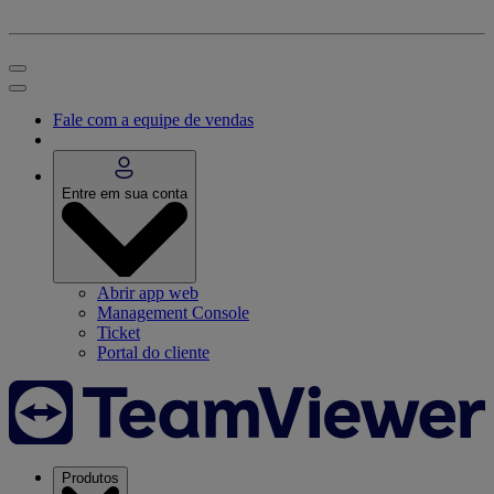
Fale com a equipe de vendas
Entre em sua conta
Abrir app web
Management Console
Ticket
Portal do cliente
Produtos