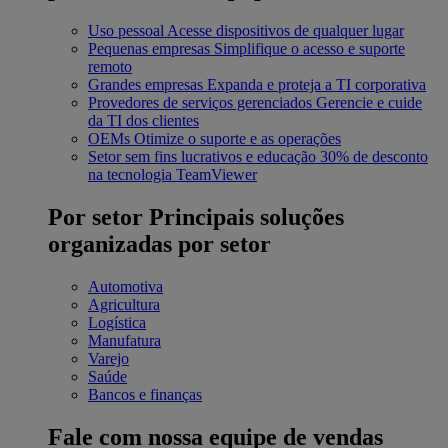
Uso pessoal
Acesse dispositivos de qualquer lugar
Pequenas empresas
Simplifique o acesso e suporte
remoto
Grandes empresas
Expanda e proteja a TI corporativa
Provedores de serviços gerenciados
Gerencie e cuide
da TI dos clientes
OEMs
Otimize o suporte e as operações
Setor sem fins lucrativos e educação
30% de desconto
na tecnologia TeamViewer
Por setor
Principais soluções
organizadas por setor
Automotiva
Agricultura
Logística
Manufatura
Varejo
Saúde
Bancos e finanças
Fale com nossa equipe de vendas