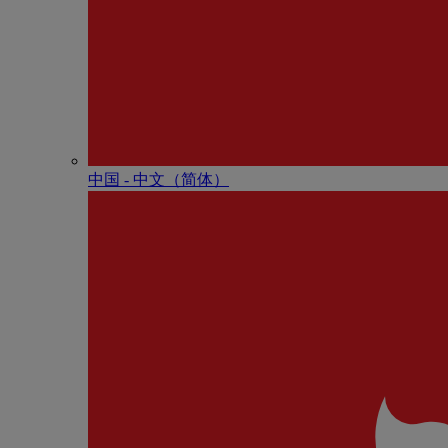
中国 - 中⽂（简体）