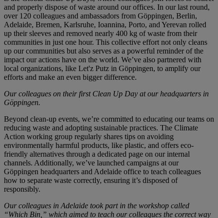
and properly dispose of waste around our offices. In our last round,
over 120 colleagues and ambassadors from Göppingen, Berlin,
Adelaide, Bremen, Karlsruhe, Ioannina, Porto, and Yerevan rolled
up their sleeves and removed nearly 400 kg of waste from their
communities in just one hour. This collective effort not only cleans
up our communities but also serves as a powerful reminder of the
impact our actions have on the world. We’ve also partnered with
local organizations, like Let'z Putz in Göppingen, to amplify our
efforts and make an even bigger difference.
Our colleagues on their first Clean Up Day at our headquarters in
Göppingen.
Beyond clean-up events, we’re committed to educating our teams on
reducing waste and adopting sustainable practices. The Climate
Action working group regularly shares tips on avoiding
environmentally harmful products, like plastic, and offers eco-
friendly alternatives through a dedicated page on our internal
channels. Additionally, we’ve launched campaigns at our
Göppingen headquarters and Adelaide office to teach colleagues
how to separate waste correctly, ensuring it’s disposed of
responsibly.
Our colleagues in Adelaide took part in the workshop called
“Which Bin,” which aimed to teach our colleagues the correct way