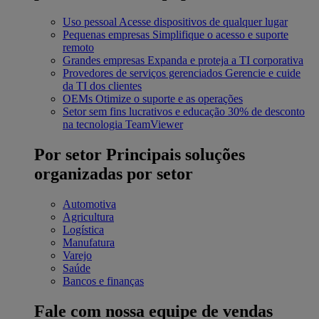
Uso pessoal
Acesse dispositivos de qualquer lugar
Pequenas empresas
Simplifique o acesso e suporte
remoto
Grandes empresas
Expanda e proteja a TI corporativa
Provedores de serviços gerenciados
Gerencie e cuide
da TI dos clientes
OEMs
Otimize o suporte e as operações
Setor sem fins lucrativos e educação
30% de desconto
na tecnologia TeamViewer
Por setor
Principais soluções
organizadas por setor
Automotiva
Agricultura
Logística
Manufatura
Varejo
Saúde
Bancos e finanças
Fale com nossa equipe de vendas