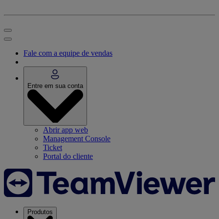
Fale com a equipe de vendas
Entre em sua conta
Abrir app web
Management Console
Ticket
Portal do cliente
Produtos