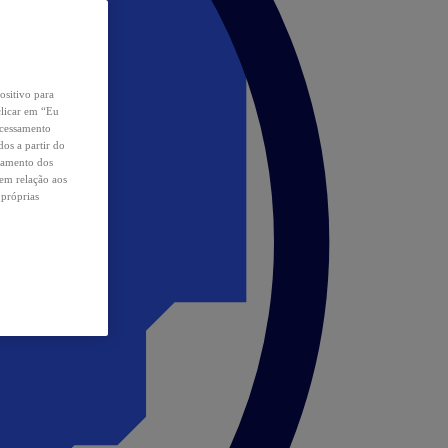
ositivo para
clicar em “Eu
ocessamento
os a partir do
samento dos
 em relação aos
 próprias