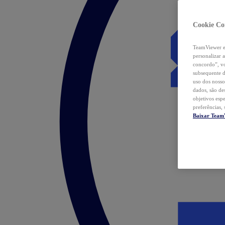
Cookie Co
TeamViewer e 
personalizar 
concordo”, vo
subsequente d
uso dos nosso
dados, são de
objetivos esp
preferências,
Baixar Team