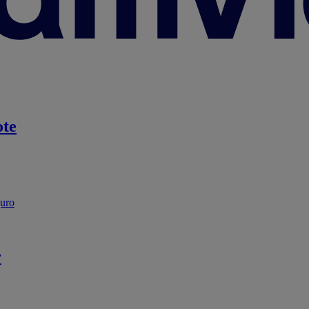
te
guro
r