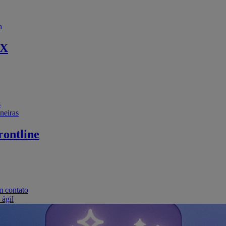
a
EX
s
neiras
ontline
m contato
 ágil