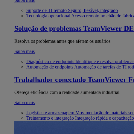
Saiba mais
Suporte de TI remoto
Seguro, flexível, integrado
Tecnologia operacional
Acesso remoto no chão de fábric
Solução de problemas
TeamViewer D
Resolva os problemas antes que afetem os usuários.
Saiba mais
Diagnóstico de endpoints
Identifique e resolva problema
Automação de endpoints
Automação de tarefas de TI roti
Trabalhador conectado
TeamViewer Fr
Ofereça eficiência com a realidade aumentada industrial.
Saiba mais
Logística e armazenagem
Movimentação de materiais se
Treinamento e integração
Integração rápida e capacitação