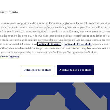
nsentimento
os seus parceiros gostariam de colocar cookies e tecnologias semelhantes (“Cookie”) no seu disp
a sua experiência de usuário e as nossas ações de marketing, bem como para fins de analítica. Ao 
cê concorda com (i) a nossa configuração e uso de todos os Cookies, bem como (ii) o nosso pr
os dados coletados com o uso dos Cookies, que depois podem ser combinados com dados coletad
s produtos e medidas de analítica correspondentes. A colocação do Cookie, assim como o proces
scritos em mais detalhes na nossa
Política de Cookies
e
Política de Privacidade
, especialmente
ecíficos, terceiros destinatários e tempo de armazenamento dos cookies. Se quiser escolher as suas
 sinta-se à vontade para adaptar a colocação de Cookies nas Configurações de Cookies.
Viewer
Impresso
Definições de cookies
Aceitar todos os cookies