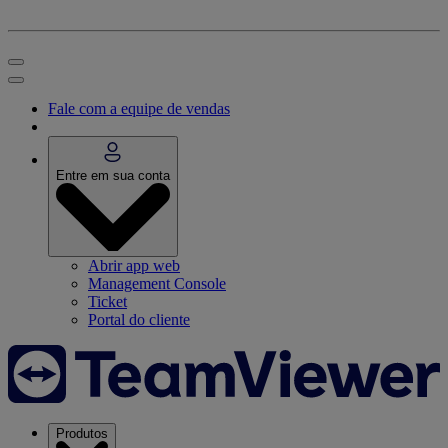
Fale com a equipe de vendas
Entre em sua conta
Abrir app web
Management Console
Ticket
Portal do cliente
Produtos