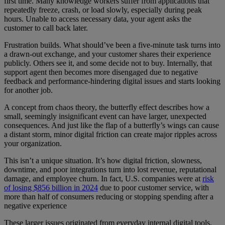
first time. Many knowledge workers suffer from applications that
repeatedly freeze, crash, or load slowly, especially during peak
hours. Unable to access necessary data, your agent asks the
customer to call back later.
Frustration builds. What should’ve been a five-minute task turns into
a drawn-out exchange, and your customer shares their experience
publicly. Others see it, and some decide not to buy. Internally, that
support agent then becomes more disengaged due to negative
feedback and performance-hindering digital issues and starts looking
for another job.
A concept from chaos theory, the butterfly effect describes how a
small, seemingly insignificant event can have larger, unexpected
consequences. And just like the flap of a butterfly’s wings can cause
a distant storm, minor digital friction can create major ripples across
your organization.
This isn’t a unique situation. It’s how digital friction, slowness,
downtime, and poor integrations turn into lost revenue, reputational
damage, and employee churn. In fact, U.S. companies were at
risk
of losing $856 billion in 2024
due to poor customer service, with
more than half of consumers reducing or stopping spending after a
negative experience
These larger issues originated from everyday internal digital tools.