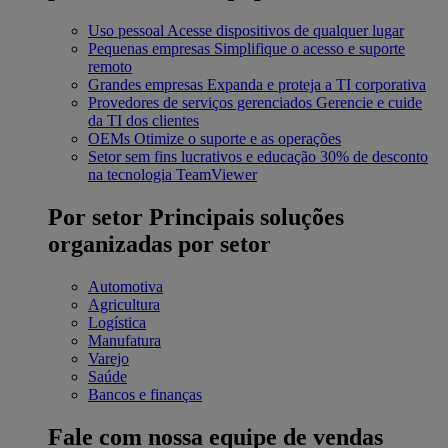
Uso pessoal
Acesse dispositivos de qualquer lugar
Pequenas empresas
Simplifique o acesso e suporte
remoto
Grandes empresas
Expanda e proteja a TI corporativa
Provedores de serviços gerenciados
Gerencie e cuide
da TI dos clientes
OEMs
Otimize o suporte e as operações
Setor sem fins lucrativos e educação
30% de desconto
na tecnologia TeamViewer
Por setor
Principais soluções
organizadas por setor
Automotiva
Agricultura
Logística
Manufatura
Varejo
Saúde
Bancos e finanças
Fale com nossa equipe de vendas