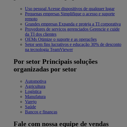
Uso pessoal
Acesse dispositivos de qualquer lugar
Pequenas empresas
Simplifique o acesso e suporte
remoto
Grandes empresas
Expanda e proteja a TI corporativa
Provedores de serviços gerenciados
Gerencie e cuide
da TI dos clientes
OEMs
Otimize o suporte e as operações
Setor sem fins lucrativos e educação
30% de desconto
na tecnologia TeamViewer
Por setor
Principais soluções
organizadas por setor
Automotiva
Agricultura
Logística
Manufatura
Varejo
Saúde
Bancos e finanças
Fale com nossa equipe de vendas