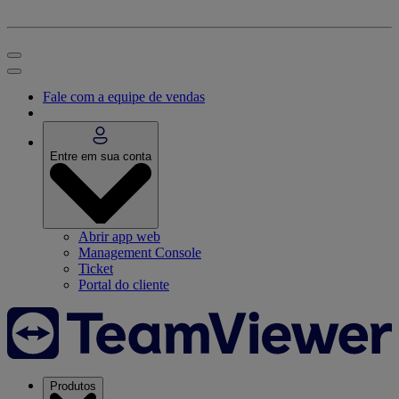
Fale com a equipe de vendas
Entre em sua conta
Abrir app web
Management Console
Ticket
Portal do cliente
Produtos