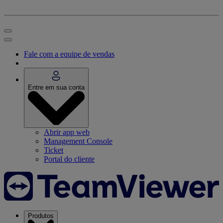
Fale com a equipe de vendas
Entre em sua conta
Abrir app web
Management Console
Ticket
Portal do cliente
Produtos