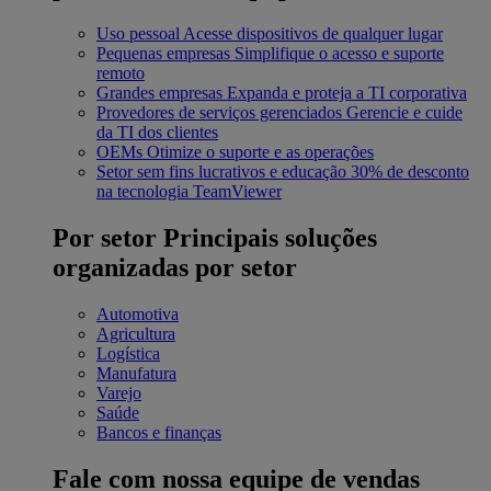
Uso pessoal
Acesse dispositivos de qualquer lugar
Pequenas empresas
Simplifique o acesso e suporte
remoto
Grandes empresas
Expanda e proteja a TI corporativa
Provedores de serviços gerenciados
Gerencie e cuide
da TI dos clientes
OEMs
Otimize o suporte e as operações
Setor sem fins lucrativos e educação
30% de desconto
na tecnologia TeamViewer
Por setor
Principais soluções
organizadas por setor
Automotiva
Agricultura
Logística
Manufatura
Varejo
Saúde
Bancos e finanças
Fale com nossa equipe de vendas