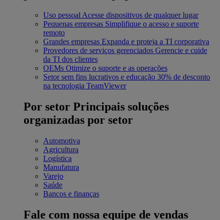
Uso pessoal
Acesse dispositivos de qualquer lugar
Pequenas empresas
Simplifique o acesso e suporte
remoto
Grandes empresas
Expanda e proteja a TI corporativa
Provedores de serviços gerenciados
Gerencie e cuide
da TI dos clientes
OEMs
Otimize o suporte e as operações
Setor sem fins lucrativos e educação
30% de desconto
na tecnologia TeamViewer
Por setor
Principais soluções
organizadas por setor
Automotiva
Agricultura
Logística
Manufatura
Varejo
Saúde
Bancos e finanças
Fale com nossa equipe de vendas