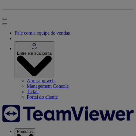
Fale com a equipe de vendas
Entre em sua conta
Abrir app web
Management Console
Ticket
Portal do cliente
Produtos