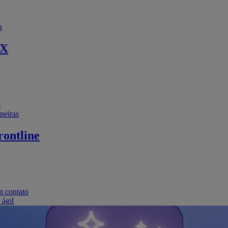
a
EX
s
neiras
ontline
m contato
 ágil