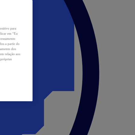
ositivo para
clicar em “Eu
ocessamento
os a partir do
samento dos
 em relação aos
 próprias