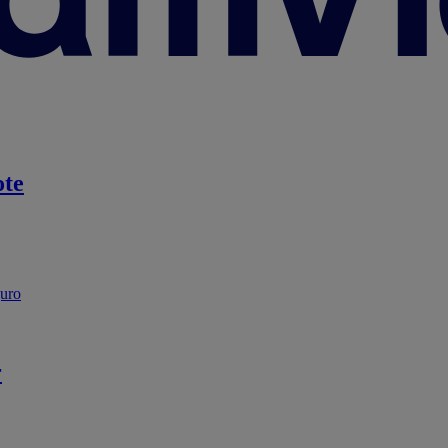
te
guro
r