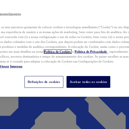
nsentimento
os seus parceiros gostariam de colocar cookies e tecnologias semelhantes (“Cookie”) no seu disp
a sua experiência de usuário e as nossas ações de marketing, bem como para fins de analítica. Ao 
cê concorda com (i) a nossa configuração e uso de todos os Cookies, bem como (ii) o nosso pr
os dados coletados com o uso dos Cookies, que depois podem ser combinados com dados coletad
s produtos e medidas de analítica correspondentes. A colocação do Cookie, assim como o proces
scritos em mais detalhes na nossa
Política de Cookies
e
Política de Privacidade
, especialmente
ecíficos, terceiros destinatários e tempo de armazenamento dos cookies. Se quiser escolher as suas
 sinta-se à vontade para adaptar a colocação de Cookies nas Configurações de Cookies.
Viewer
Impresso
Definições de cookies
Aceitar todos os cookies