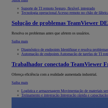
Saiba mais
Suporte de TI remoto
Seguro, flexível, integrado
Tecnologia operacional
Acesso remoto no chão de fábric
Solução de problemas
TeamViewer D
Resolva os problemas antes que afetem os usuários.
Saiba mais
Diagnóstico de endpoints
Identifique e resolva problema
Automação de endpoints
Automação de tarefas de TI roti
Trabalhador conectado
TeamViewer Fr
Ofereça eficiência com a realidade aumentada industrial.
Saiba mais
Logística e armazenagem
Movimentação de materiais se
Treinamento e integração
Integração rápida e capacitação