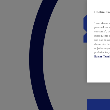
Cookie Co
TeamViewer e 
personalizar 
concordo”, vo
subsequente d
uso dos nosso
dados, são de
objetivos esp
preferências,
Baixar Team