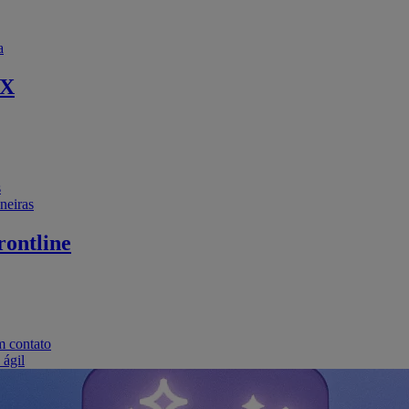
a
EX
s
neiras
ontline
m contato
 ágil