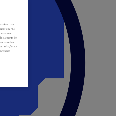
ositivo para
clicar em “Eu
ocessamento
os a partir do
samento dos
 em relação aos
 próprias