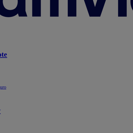
te
guro
r