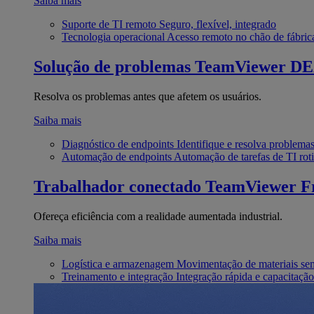
Saiba mais
Suporte de TI remoto
Seguro, flexível, integrado
Tecnologia operacional
Acesso remoto no chão de fábric
Solução de problemas
TeamViewer D
Resolva os problemas antes que afetem os usuários.
Saiba mais
Diagnóstico de endpoints
Identifique e resolva problema
Automação de endpoints
Automação de tarefas de TI roti
Trabalhador conectado
TeamViewer Fr
Ofereça eficiência com a realidade aumentada industrial.
Saiba mais
Logística e armazenagem
Movimentação de materiais se
Treinamento e integração
Integração rápida e capacitação