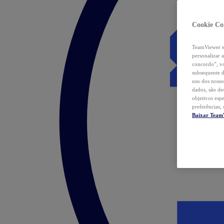
Cookie Co
TeamViewer e 
personalizar 
concordo”, vo
subsequente d
uso dos nosso
dados, são de
objetivos esp
preferências,
Baixar Team