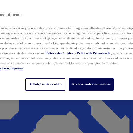
nsentimento
os seus parceiros gostariam de colocar cookies e tecnologias semelhantes (“Cookie”) no seu disp
a sua experiência de usuário e as nossas ações de marketing, bem como para fins de analítica. Ao 
cê concorda com (i) a nossa configuração e uso de todos os Cookies, bem como (ii) o nosso pr
os dados coletados com o uso dos Cookies, que depois podem ser combinados com dados coletad
s produtos e medidas de analítica correspondentes. A colocação do Cookie, assim como o proces
scritos em mais detalhes na nossa
Política de Cookies
e
Política de Privacidade
, especialmente
ecíficos, terceiros destinatários e tempo de armazenamento dos cookies. Se quiser escolher as suas
 sinta-se à vontade para adaptar a colocação de Cookies nas Configurações de Cookies.
Viewer
Impresso
Definições de cookies
Aceitar todos os cookies