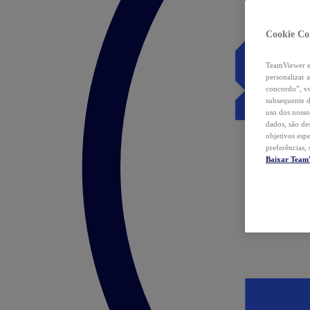
Cookie Co
TeamViewer e 
personalizar 
concordo”, vo
subsequente d
uso dos nosso
dados, são de
objetivos esp
preferências,
Baixar Team