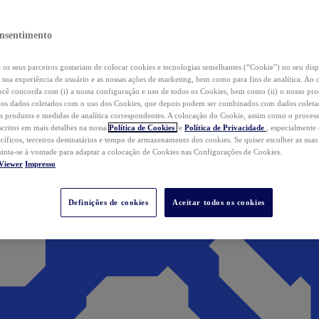
nsentimento
os seus parceiros gostariam de colocar cookies e tecnologias semelhantes (“Cookie”) no seu disp
a sua experiência de usuário e as nossas ações de marketing, bem como para fins de analítica. Ao 
cê concorda com (i) a nossa configuração e uso de todos os Cookies, bem como (ii) o nosso pr
os dados coletados com o uso dos Cookies, que depois podem ser combinados com dados coletad
s produtos e medidas de analítica correspondentes. A colocação do Cookie, assim como o proces
scritos em mais detalhes na nossa
Política de Cookies
e
Política de Privacidade
, especialmente
ecíficos, terceiros destinatários e tempo de armazenamento dos cookies. Se quiser escolher as suas
 sinta-se à vontade para adaptar a colocação de Cookies nas Configurações de Cookies.
Viewer
Impresso
Definições de cookies
Aceitar todos os cookies