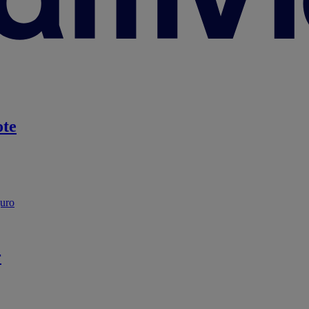
te
guro
r