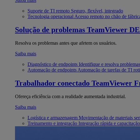
Saiba mais
Suporte de TI remoto
Seguro, flexível, integrado
Tecnologia operacional
Acesso remoto no chão de fábric
Solução de problemas
TeamViewer D
Resolva os problemas antes que afetem os usuários.
Saiba mais
Diagnóstico de endpoints
Identifique e resolva problema
Automação de endpoints
Automação de tarefas de TI roti
Trabalhador conectado
TeamViewer Fr
Ofereça eficiência com a realidade aumentada industrial.
Saiba mais
Logística e armazenagem
Movimentação de materiais se
Treinamento e integração
Integração rápida e capacitação