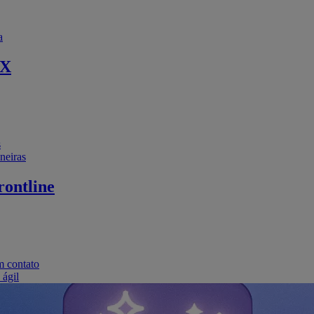
a
EX
s
neiras
ontline
m contato
 ágil