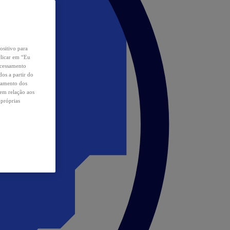
ositivo para
clicar em “Eu
ocessamento
os a partir do
samento dos
 em relação aos
 próprias