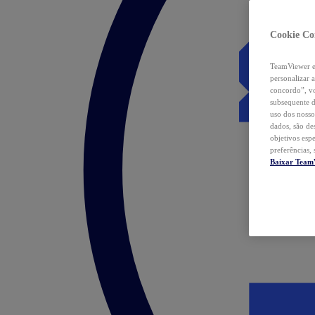
Cookie Co
TeamViewer e 
personalizar 
concordo”, vo
subsequente d
uso dos nosso
dados, são de
objetivos esp
preferências,
Baixar Team