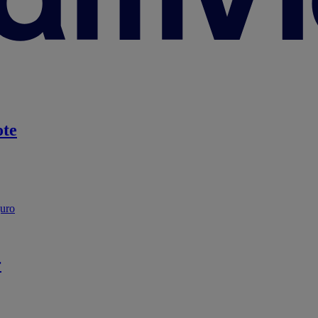
te
guro
r