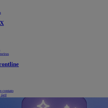
a
EX
s
neiras
ontline
m contato
 ágil