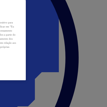
ositivo para
clicar em “Eu
ocessamento
os a partir do
samento dos
 em relação aos
 próprias