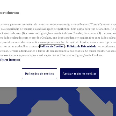
nsentimento
os seus parceiros gostariam de colocar cookies e tecnologias semelhantes (“Cookie”) no seu disp
a sua experiência de usuário e as nossas ações de marketing, bem como para fins de analítica. Ao 
cê concorda com (i) a nossa configuração e uso de todos os Cookies, bem como (ii) o nosso pr
os dados coletados com o uso dos Cookies, que depois podem ser combinados com dados coletad
s produtos e medidas de analítica correspondentes. A colocação do Cookie, assim como o proces
scritos em mais detalhes na nossa
Política de Cookies
e
Política de Privacidade
, especialmente
ecíficos, terceiros destinatários e tempo de armazenamento dos cookies. Se quiser escolher as suas
 sinta-se à vontade para adaptar a colocação de Cookies nas Configurações de Cookies.
Viewer
Impresso
Definições de cookies
Aceitar todos os cookies