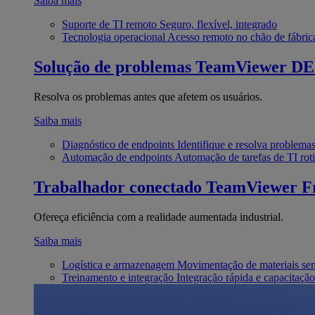
Saiba mais
Suporte de TI remoto
Seguro, flexível, integrado
Tecnologia operacional
Acesso remoto no chão de fábric
Solução de problemas
TeamViewer D
Resolva os problemas antes que afetem os usuários.
Saiba mais
Diagnóstico de endpoints
Identifique e resolva problema
Automação de endpoints
Automação de tarefas de TI roti
Trabalhador conectado
TeamViewer Fr
Ofereça eficiência com a realidade aumentada industrial.
Saiba mais
Logística e armazenagem
Movimentação de materiais se
Treinamento e integração
Integração rápida e capacitação